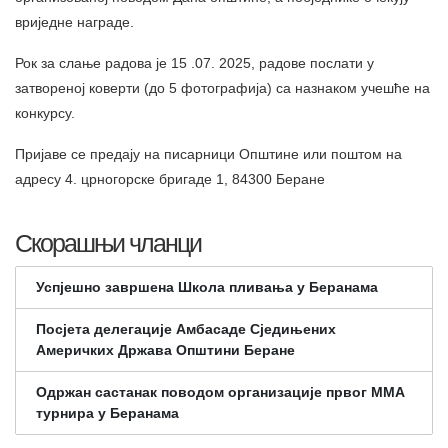
вриједне награде.
Рок за слање радова је 15 .07. 2025, радове послати у
затвореној коверти (до 5 фотографија) са назнаком учешће на
конкурсу.
Пријаве се предају на писарници Општине или поштом на
адресу 4. црногорске бригаде 1, 84300 Беране
Скорашњи чланци
Успјешно завршена Школа пливања у Беранама
Посјета делегације Амбасаде Сједињених
Америчких Држава Општини Беране
Одржан састанак поводом организације првог ММА
турнира у Беранама