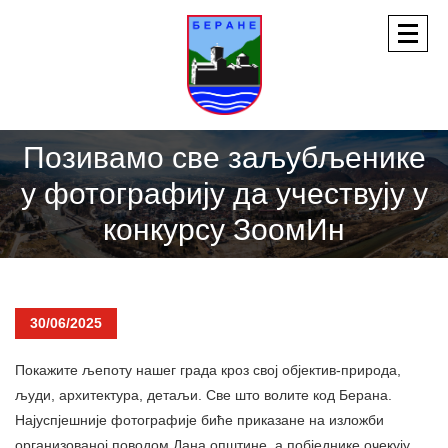
Позивамо све заљубљенике
у фотографију да учествују у
конкурсу ЗоомИн
30/06/2025
Покажите љепоту нашег града кроз свој објектив-природа,
људи, архитектура, детаљи. Све што волите код Берана.
Најуспјешније фотографије биће приказане на изложби
организованој поводом Дана општине, а побједнике очекују