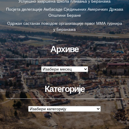
Успјешно завршена Школа пливања у Беранама
Посјета делегације Амбасаде Сједињених Америчких Држава
Општини Беране
Одржан састанак поводом организације првог ММА турнира
у Беранама
Архиве
Категорије