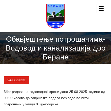
Обавјештење потрошачима-
Водовод и канализација доо
Беране
24/08/2025
Због радова на водоводној мрежи дана 25.08.2025. године од
09:00 часова до завршетка радова без воде ће бити
потрошачи у улици 8. црногорске.