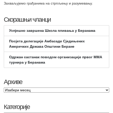
Захваљујемо грађанима на стрпљењу и разумевању.
Скорашњи чланци
Успјешно завршена Школа пливања у Беранама
Посјета делегације Амбасаде Сједињених
Америчких Држава Општини Беране
Одржан састанак поводом организације првог ММА
турнира у Беранама
Архиве
Категорије