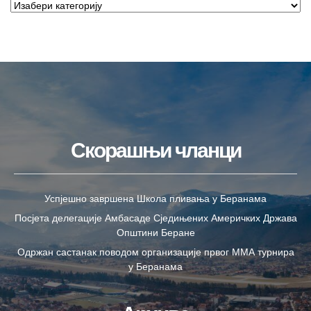
Скорашњи чланци
Успјешно завршена Школа пливања у Беранама
Посјета делегације Амбасаде Сједињених Америчких Држава
Општини Беране
Одржан састанак поводом организације првог ММА турнира
у Беранама