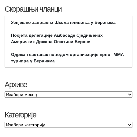
Скорашњи чланци
Успјешно завршена Школа пливања у Беранама
Посјета делегације Амбасаде Сједињених
Америчких Држава Општини Беране
Одржан састанак поводом организације првог ММА
турнира у Беранама
Архиве
Категорије