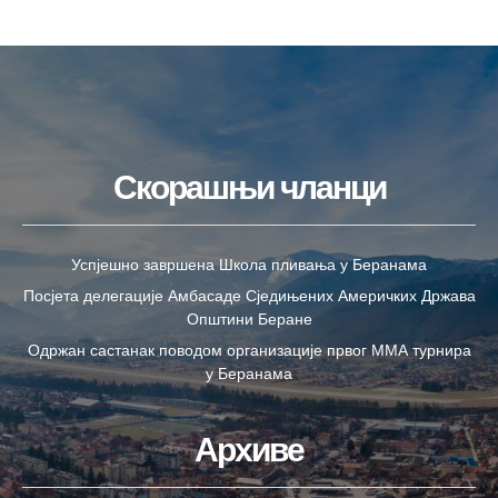
Скорашњи чланци
Успјешно завршена Школа пливања у Беранама
Посјета делегације Амбасаде Сједињених Америчких Држава
Општини Беране
Одржан састанак поводом организације првог ММА турнира
у Беранама
Архиве