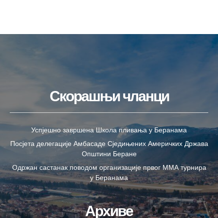
Скорашњи чланци
Успјешно завршена Школа пливања у Беранама
Посјета делегације Амбасаде Сједињених Америчких Држава
Општини Беране
Одржан састанак поводом организације првог ММА турнира
у Беранама
Архиве