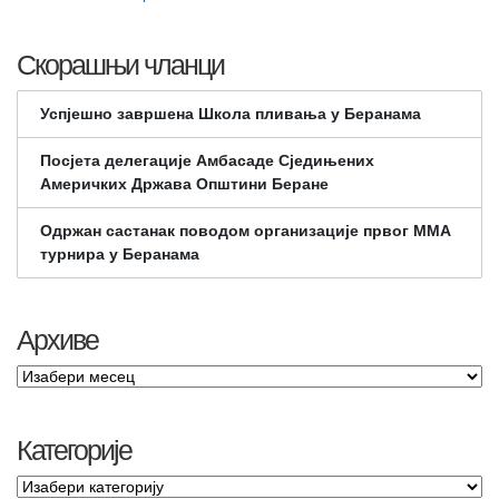
Скорашњи чланци
Успјешно завршена Школа пливања у Беранама
Посјета делегације Амбасаде Сједињених
Америчких Држава Општини Беране
Одржан састанак поводом организације првог ММА
турнира у Беранама
Архиве
Категорије