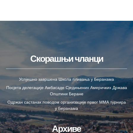
Скорашњи чланци
Успјешно завршена Школа пливања у Беранама
Посјета делегације Амбасаде Сједињених Америчких Држава
Општини Беране
Одржан састанак поводом организације првог ММА турнира
у Беранама
Архиве