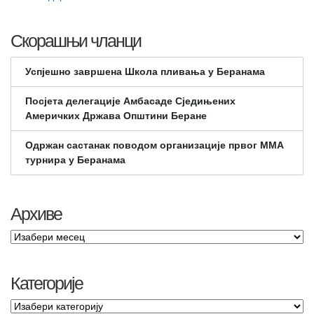
Скорашњи чланци
Успјешно завршена Школа пливања у Беранама
Посјета делегације Амбасаде Сједињених
Америчких Држава Општини Беране
Одржан састанак поводом организације првог ММА
турнира у Беранама
Архиве
Категорије