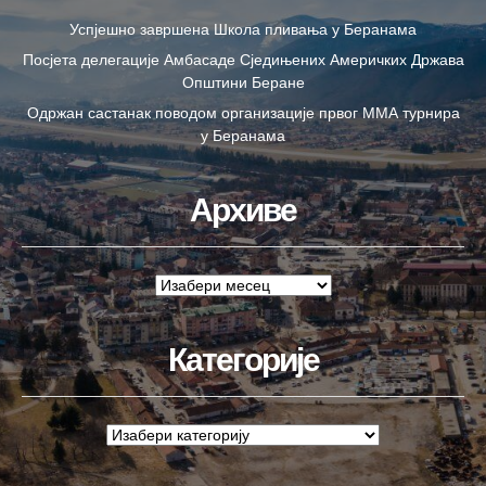
Успјешно завршена Школа пливања у Беранама
Посјета делегације Амбасаде Сједињених Америчких Држава
Општини Беране
Одржан састанак поводом организације првог ММА турнира
у Беранама
Архиве
Категорије