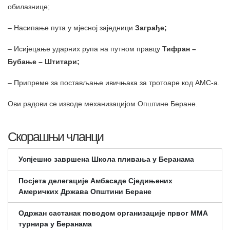
обилазнице;
– Насипање пута у мјесној заједници
Заграђе;
– Исијецање ударних рупа на путном правцу
Тифран –
Бубање – Штитари;
– Припреме за постављање ивичњака за тротоаре код АМС-а.
Ови радови се изводе механизацијом Општине Беране.
Скорашњи чланци
Успјешно завршена Школа пливања у Беранама
Посјета делегације Амбасаде Сједињених
Америчких Држава Општини Беране
Одржан састанак поводом организације првог ММА
турнира у Беранама