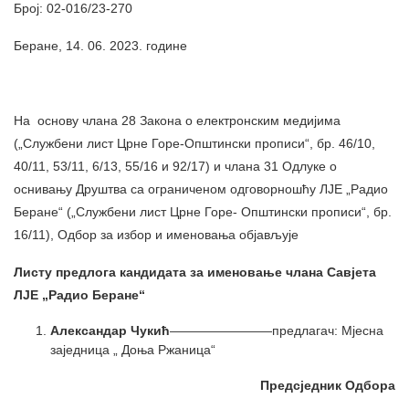
Број: 02-016/23-270
Беране, 14. 06. 2023. године
На основу члана 28 Закона о електронским медијима
(„Службени лист Црне Горе-Општински прописи“, бр. 46/10,
40/11, 53/11, 6/13, 55/16 и 92/17) и члана 31 Одлуке о
оснивању Друштва са ограниченом одговорношћу ЛЈЕ „Радио
Беране“ („Службени лист Црне Горе- Општински прописи“, бр.
16/11), Одбор за избор и именовања објављује
Листу предлога кандидата за именовање члана Савјета
ЛЈЕ „Радио Беране“
Александар Чукић
————————предлагач: Мјесна
заједница „ Доња Ржаница“
Предсједник Одбора