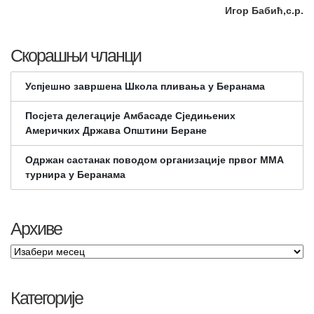
Игор Бабић,с.р.
Скорашњи чланци
Успјешно завршена Школа пливања у Беранама
Посјета делегације Амбасаде Сједињених
Америчких Држава Општини Беране
Одржан састанак поводом организације првог ММА
турнира у Беранама
Архиве
Категорије