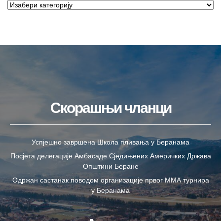
Скорашњи чланци
Успјешно завршена Школа пливања у Беранама
Посјета делегације Амбасаде Сједињених Америчких Држава
Општини Беране
Одржан састанак поводом организације првог ММА турнира
у Беранама