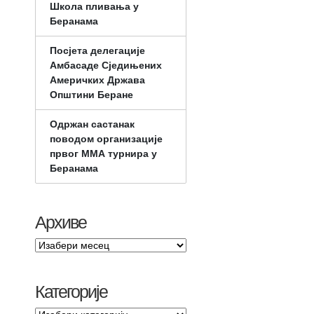
Школа пливања у
Беранама
Посјета делегације
Амбасаде Сједињених
Америчких Држава
Општини Беране
Одржан састанак
поводом организације
првог ММА турнира у
Беранама
Архиве
Категорије