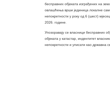
бесправних објеката изграђених на зем
овлашћења врши јединица локалне самоу
непокретности у року од 6 (шест) мјесе
2026. године.
Упозоравају се власници бесправних обј
објеката у катастар, индентитет власни
непокретности и уписати као државна св