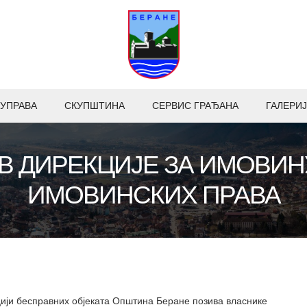
УПРАВА
СКУПШТИНА
СЕРВИС ГРАЂАНА
ГАЛЕРИЈ
В ДИРЕКЦИЈЕ ЗА ИМОВИН
ИМОВИНСКИХ ПРАВА
цији бесправних објеката Општина Беране позива власнике