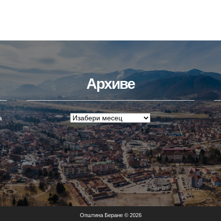
Архиве
а
Општина Беране © 2026