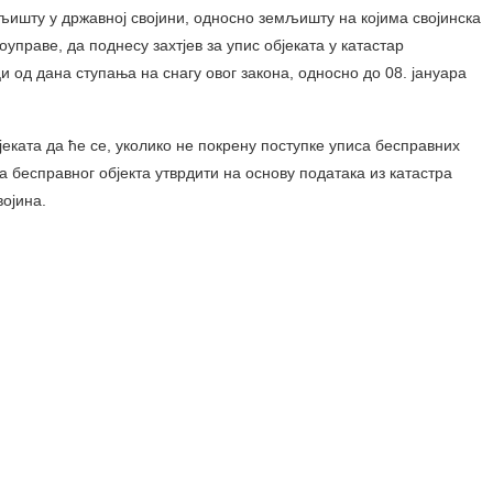
љишту у државној својини, односно земљишту на којима својинска
праве, да поднесу захтјев за упис објеката у катастар
ци од дана ступања на снагу овог закона, односно до 08. јануара
еката да ћe се, уколико не покрену поступке уписа бесправних
ка бесправног објекта утврдити на основу података из катастра
ојина.