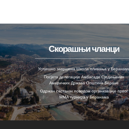
Скорашњи чланци
Успјешно завршена Школа пливања у Беранам
Посјета делегације Амбасаде Сједињених
Америчких Држава Општини Беране
Одржан састанак поводом организације првог
ММА турнира у Беранама