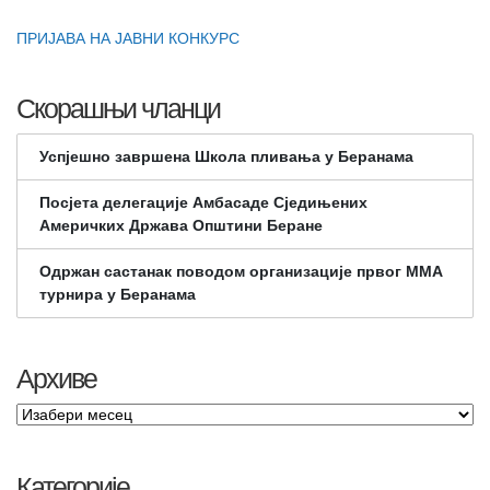
ПРИЈАВА НА ЈАВНИ КОНКУРС
Скорашњи чланци
Успјешно завршена Школа пливања у Беранама
Посјета делегације Амбасаде Сједињених
Америчких Држава Општини Беране
Одржан састанак поводом организације првог ММА
турнира у Беранама
Архиве
Категорије