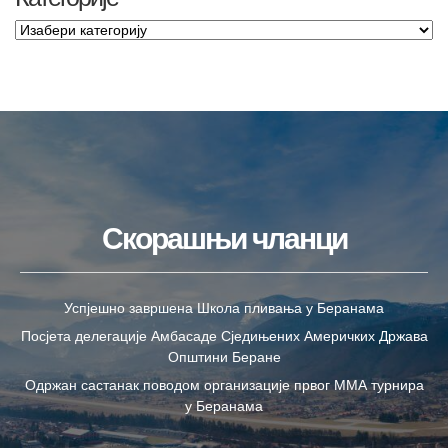
Скорашњи чланци
Успјешно завршена Школа пливања у Беранама
Посјета делегације Амбасаде Сједињених Америчких Држава
Општини Беране
Одржан састанак поводом организације првог ММА турнира
у Беранама