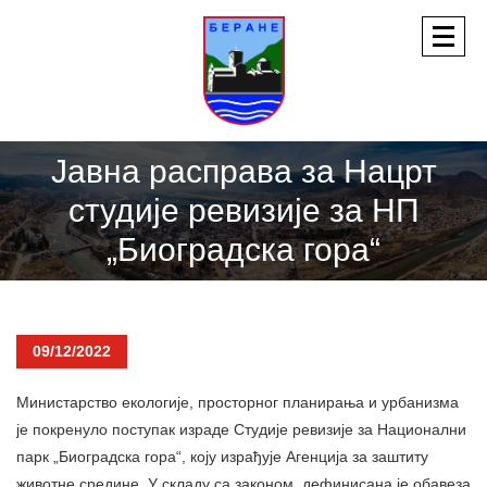
Јавна расправа за Нацрт
студије ревизије за НП
„Биоградска гора“
09/12/2022
Министарство екологије, просторног планирања и урбанизма
је покренуло поступак израде Студије ревизије за Национални
парк „Биоградска гора“, коју израђује Агенција за заштиту
животне средине. У складу са законом, дефинисана је обавеза