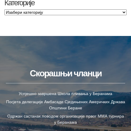
Категорије
Скорашњи чланци
Успјешно завршена Школа пливања у Беранама
Посјета делегације Амбасаде Сједињених Америчких Држава
Општини Беране
Одржан састанак поводом организације првог ММА турнира
у Беранама