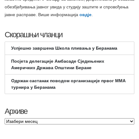
обезбјеђивања јавног увида у студију заштите и спровођења
јавне расправе. Више информација
овдје
.
Скорашњи чланци
Успјешно завршена Школа пливања у Беранама
Посјета делегације Амбасаде Сједињених
Америчких Држава Општини Беране
Одржан састанак поводом организације првог ММА
турнира у Беранама
Архиве