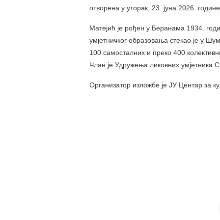
отворена у уторак, 23. јуна 2026. годин
Матејић је рођен у Беранама 1934. год
умјетничког образовања стекао је у Шу
100 самосталних и преко 400 колективни
Члан је Удружења ликовних умјетника С
Организатор изложбе је ЈУ Центар за к