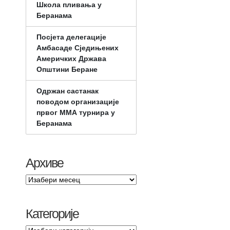
Школа пливања у
Беранама
Посјета делегације
Амбасаде Сједињених
Америчких Држава
Општини Беране
Одржан састанак
поводом организације
првог ММА турнира у
Беранама
Архиве
Категорије