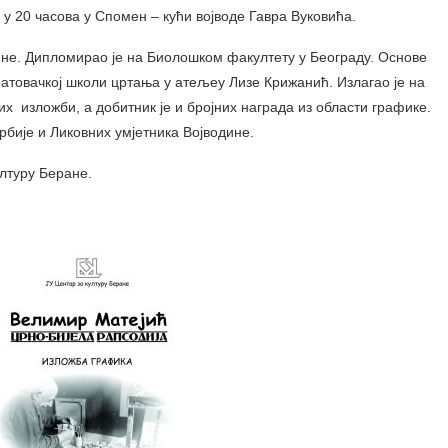
е у 20 часова у Спомен – кући војводе Гавра Вуковића.
ине. Дипломирао је на Биолошком факултету у Београду. Основе
матовачкој школи цртања у атељеу Лизе Крижанић. Излагао је на
х изложби, а добитник је и бројних награда из области графике.
рбије и Ликовних умјетника Војводине.
ултуру Беране.