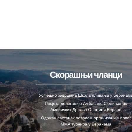
Скорашњи чланци
Успјешно завршена Школа пливања у Беранам
Посјета делегације Амбасаде Сједињених
Америчких Држава Општини Беране
Одржан састанак поводом организације првог
ММА турнира у Беранама