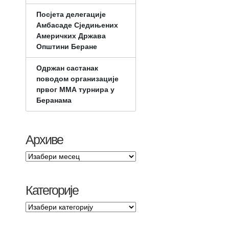
Посјета делегације
Амбасаде Сједињених
Америчких Држава
Општини Беране
Одржан састанак
поводом организације
првог ММА турнира у
Беранама
Архиве
Категорије