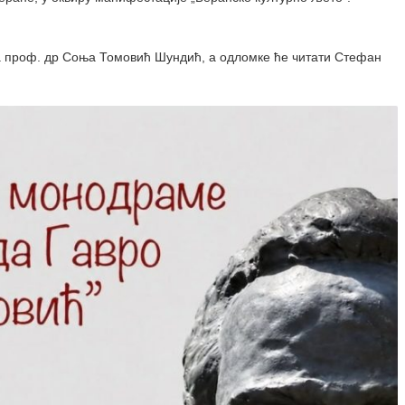
ла проф. др Соња Томовић Шундић, а одломке ће читати Стефан