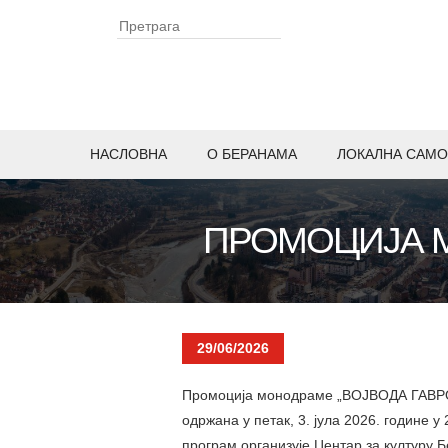
НАСЛОВНА
O БЕРАНАМА
ЛОКАЛНА САМО
ПРОМОЦИЈА М
29/06/2026
Промоција монодраме „ВОЈВОДА ГАВРО
одржана у петак, 3. јула 2026. године у
програм организује Центар за културу 