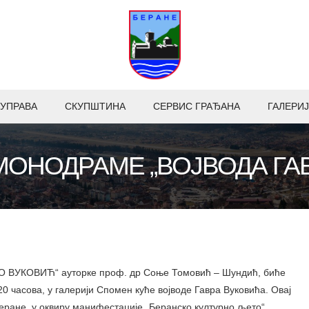
УПРАВА
СКУПШТИНА
СЕРВИС ГРАЂАНА
ГАЛЕРИЈ
ОНОДРАМЕ „ВОЈВОДА ГА
 ВУКОВИЋ“ ауторке проф. др Соње Томовић – Шундић, биће
 20 часова, у галерији Спомен куће војводе Гавра Вуковића. Овај
Беране, у оквиру манифестације „Беранско културно љето“.