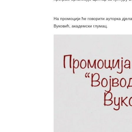
На промоцији ће говорити ауторка дје
Вуковић, академски глумац.