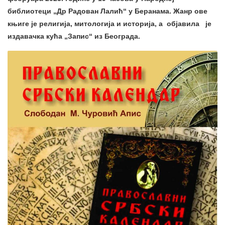
библиотеци „Др Радован Лалић“ у Беранама. Жанр ове
књиге је религија, митологија и историја, а објавила је
издавачка кућа „Запис“ из Београда.