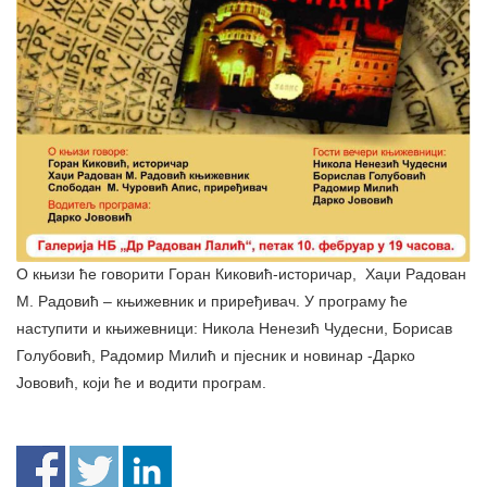
О књизи ће говорити Горан Киковић-историчар, Хаџи Радован
М. Радовић – књижевник и приређивач. У програму ће
наступити и књижевници: Никола Ненезић Чудесни, Борисав
Голубовић, Радомир Милић и пјесник и новинар -Дарко
Јововић, који ће и водити програм.