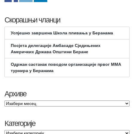
Скорашњи чланци
Успјешно завршена Школа пливања у Беранама
Посјета делегације Амбасаде Сједињених
Америчких Држава Општини Беране
Одржан састанак поводом организације првог ММА
турнира у Беранама
Архиве
Категорије