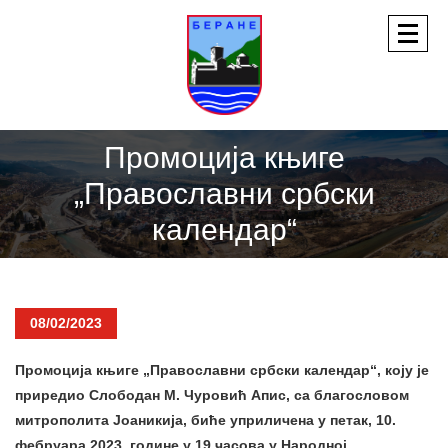
Промоција књиге
„Православни србски
календар“
08/02/2023
Промоција књиге „Православни србски календар“, коју је
приредио Слободан М. Чуровић Апис, са благословом
митрополита Јоаникија, биће уприличена у петак, 10.
фебруара 2023. године у 19 часова у Народној