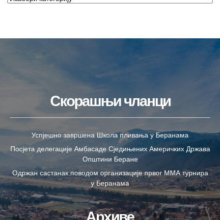
Скорашњи чланци
Успјешно завршена Школа пливања у Беранама
Посјета делегације Амбасаде Сједињених Америчких Држава
Општини Беране
Одржан састанак поводом организације првог ММА турнира
у Беранама
Архиве