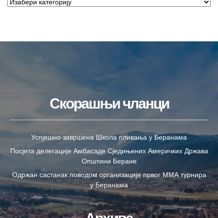
Скорашњи чланци
Успјешно завршена Школа пливања у Беранама
Посјета делегације Амбасаде Сједињених Америчких Држава
Општини Беране
Одржан састанак поводом организације првог ММА турнира
у Беранама