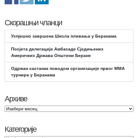
Скорашњи чланци
Успјешно завршена Школа пливања у Беранама
Посјета делегације Амбасаде Сједињених
Америчких Држава Општини Беране
Одржан састанак поводом организације првог ММА
турнира у Беранама
Архиве
Категорије