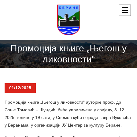
Промоција књиге „Његош у
ликовности“
01/12/2025
Промоција књиге „Његош у ликовности“ ауторке проф. др
Соње Томовић – Шундић, биће уприличена у сриједу, 3. 12.
2025. године у 19 сати, у Спомен кући војводе Гавра Вуковића
у Беранама, у организацији ЈУ Центар за културу Беране.