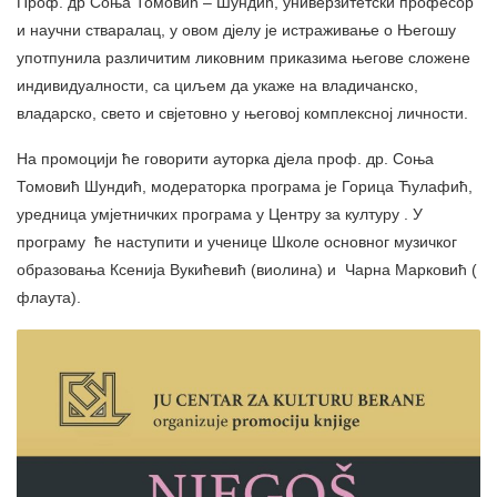
Проф. др Соња Томовић – Шундић, универзитетски професор
и научни стваралац, у овом д‌јелу је истраживање о Његошу
употпунила различитим ликовним приказима његове сложене
индивидуалности, са циљем да укаже на владичанско,
владарско, свето и свјетовно у његовој комплексној личности.
На промоцији ће говорити ауторка д‌јела проф. др. Соња
Томовић Шундић, модераторка програма је Горица Ћулафић,
уредница умјетничких програма у Центру за културу . У
програму ће наступити и ученице Школе основног музичког
образовања Ксенија Вукићевић (виолина) и Чарна Марковић (
флаута).