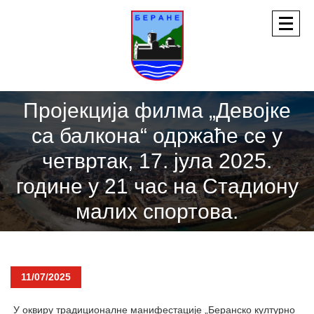
Пројекција филма „Девојке
са балкона“ одржаће се у
четвртак, 17. јула 2025.
године у 21 час на Стадиону
малих спортова.
11/07/2025
У оквиру традиционалне манифестације „Беранско културно