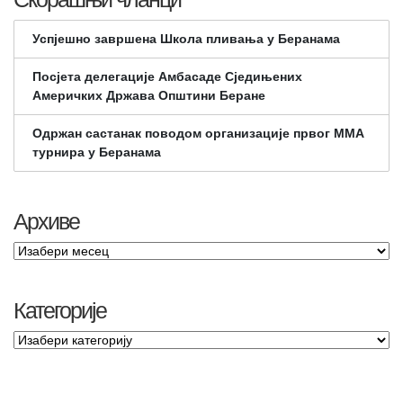
Успјешно завршена Школа пливања у Беранама
Посјета делегације Амбасаде Сједињених
Америчких Држава Општини Беране
Одржан састанак поводом организације првог ММА
турнира у Беранама
Архиве
Категорије