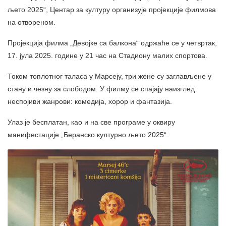
љето 2025“, Центар за културу организује пројекције филмова
на отвореном.
Пројекција филма „Девојке са балкона“ одржаће се у четвртак,
17. јула 2025. године у 21 час на Стадиону малих спортова.
Током топлотног таласа у Марсеју, три жене су заглављене у
стану и чезну за слободом. У филму се спајају наизглед
неспојиви жанрови: комедија, хорор и фантазија.
Улаз је бесплатан, као и на све програме у оквиру
манифестације „Беранско културно љето 2025“.