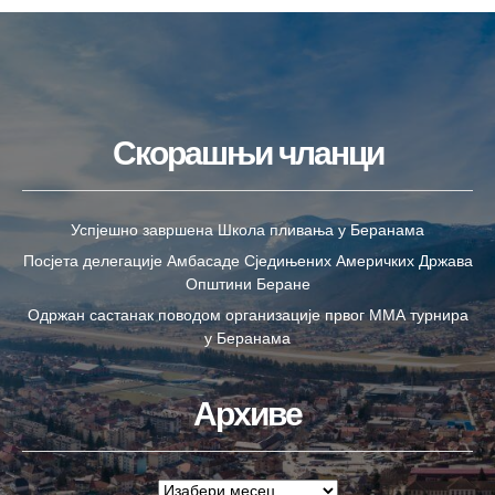
Скорашњи чланци
Успјешно завршена Школа пливања у Беранама
Посјета делегације Амбасаде Сједињених Америчких Држава
Општини Беране
Одржан састанак поводом организације првог ММА турнира
у Беранама
Архиве