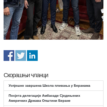
Скорашњи чланци
Успјешно завршена Школа пливања у Беранама
Посјета делегације Амбасаде Сједињених
Америчких Држава Општини Беране