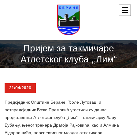
Пријем за такмичаре
Атлетског клуба ,,Лим“
21/04/2026
Предсједник Општине Беране, Ђоле Лутовац, и
потпредсједник Божо Премовић угостили су данас
представнике Атлетског клуба „Лим“ – такмичарку Лару
Бубању, њеног тренера Драгоја Рајковића, као и Алмина
Ајдарпашића, перспективног младог атлетичара.