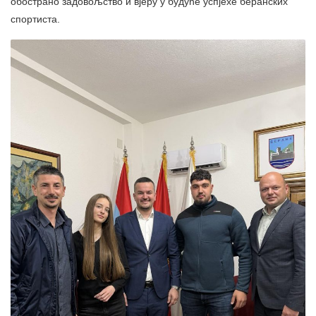
обострано задовољство и вјеру у будуће успјехе беранских
спортиста.