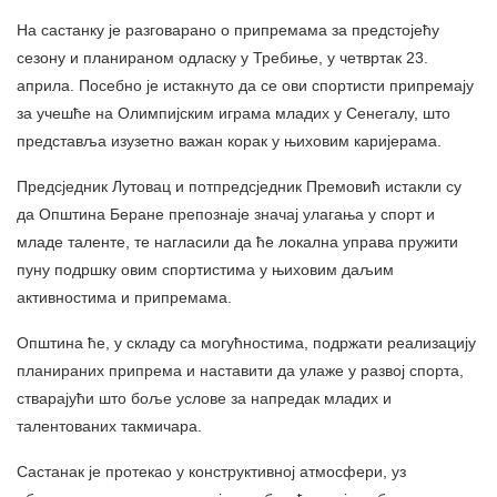
На састанку је разговарано о припремама за предстојећу
сезону и планираном одласку у Требиње, у четвртак 23.
априла. Посебно је истакнуто да се ови спортисти припремају
за учешће на Олимпијским играма младих у Сенегалу, што
представља изузетно важан корак у њиховим каријерама.
Предсједник Лутовац и потпредсједник Премовић истакли су
да Општина Беране препознаје значај улагања у спорт и
младе таленте, те нагласили да ће локална управа пружити
пуну подршку овим спортистима у њиховим даљим
активностима и припремама.
Општина ће, у складу са могућностима, подржати реализацију
планираних припрема и наставити да улаже у развој спорта,
стварајући што боље услове за напредак младих и
талентованих такмичара.
Састанак је протекао у конструктивној атмосфери, уз