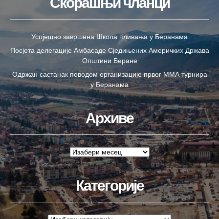
Скорашњи чланци
Успјешно завршена Школа пливања у Беранама
Посјета делегације Амбасаде Сједињених Америчких Држава
Општини Беране
Одржан састанак поводом организације првог ММА турнира
у Беранама
Архиве
Категорије