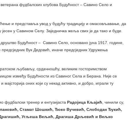
а ветерана фудбалских клубова Будућност – Савино Село и
памћење и представља увод у будућу традицију и омасовљавање, да
 јесен у Савином Селу. Заједничка жеља свих је да тако и буде.
о друштво Будућност – Савино Село, основано јуна 1917. године,
 је предсједник Вук Дедовић, иначе предсједник Удружења
братском љубављу, срдачношћу, великим госторимством
мицом између Будућности из Савиног Села и Берана. Није се
и мајсторија оних који су некад активно, и добро, играли ту
дио фудбалски тренер и ентузијаста
Радојица Кљајић
, чинили су,
лановић, Стамат Шошкић, Ђоко Вучевић, Слободан Ђукић,
о Драгишић, Угљеша Вељић, Драгиша Дрљевић и Вељко