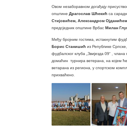
Овом незаборавном догађају присуствова
општине
Драгослав Шћекић
са сарад
Стијовићем, Александром Ојданићем
предсједник општине Врбас
Милан Гл
Међу бројним гостима, истакнутим фуд
Борис Станишић
из Републике Српске,
фудбалског клуба „Звијезда 09“ , члана
домаћин турнира ветерана, на којем ће
ветарана из региона, у спортском комп
прихваћено.