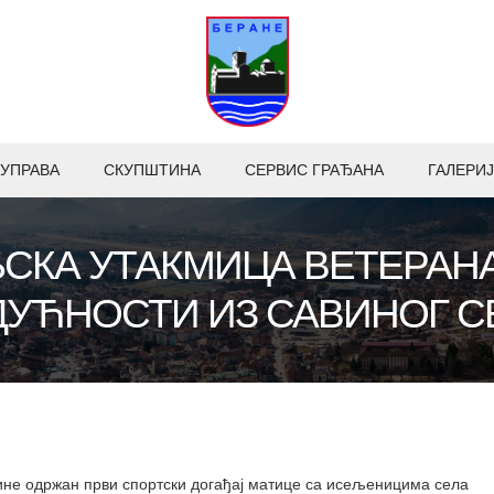
УПРАВА
СКУПШТИНА
СЕРВИС ГРАЂАНА
ГАЛЕРИЈ
СКА УТАКМИЦА ВЕТЕРАНА
ДУЋНОСТИ ИЗ САВИНОГ С
дине одржан први спортски догађај матице са исељеницима села