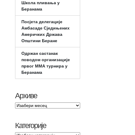
Школа пливања у
Беранама
Посјета делегације
Амбасаде Сједињених
Америчких Држава
Општини Беране
Одржан састанак
поводом организације
првог ММА турнира у
Беранама
Архиве
Категорије