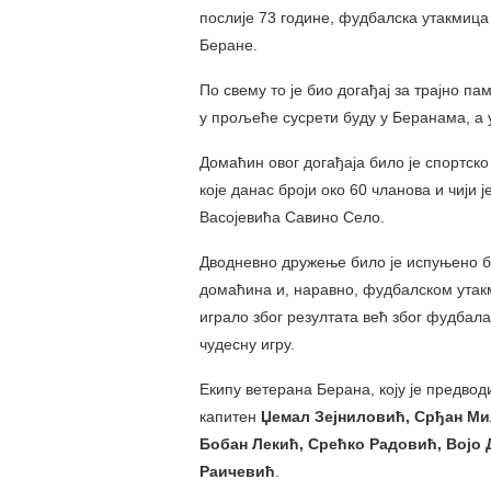
послије 73 године, фудбалска утакмиц
Беране.
По свему то је био догађај за трајно 
у прољеће сусрети буду у Беранама, а у
Домаћин овог догађаја било је спортск
које данас броји око 60 чланова и чији
Васојевића Савино Село.
Дводневно дружење било је испуњено 
домаћина и, наравно, фудбалском утак
играло због резултата већ због фудбала 
чудесну игру.
Екипу ветерана Берана, коју је предво
капитен
Џемал Зејниловић, Срђан Ми
Бобан Лекић, Срећко Радовић, Вој
Раичевић
.