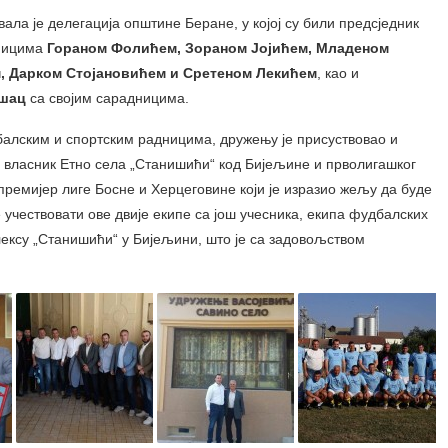
ла је делегација општине Беране, у којој су били предсједник
ницима
Гораном Фолићем, Зораном Јојићем, Младеном
, Дарком Стојановићем и Сретеном Лекићем
, као и
ушац
са својим сарадницима.
балским и спортским радницима, дружењу је присуствовао и
 власник Етно села „Станишићи“ код Бијељине и прволигашког
 премијер лиге Босне и Херцеговине који је изразио жељу да буде
 учествовати ове двије екипе са још учесника, екипа фудбалских
лексу „Станишићи“ у Бијељини, што је са задовољством