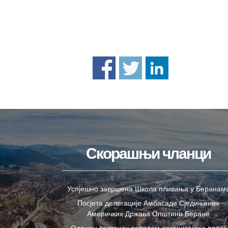
Скорашњи чланци
Успјешно завршена Школа пливања у Беранам
Посјета делегације Амбасаде Сједињених
Америчких Држава Општини Беране
Одржан састанак поводом организације првог