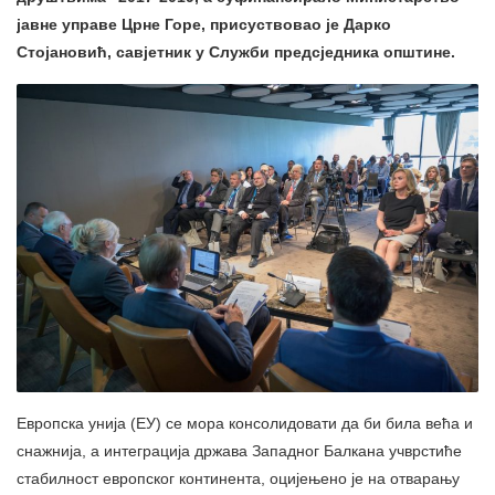
јавне управе Црне Горе, присуствовао је Дарко
Стојановић, савјетник у Служби предсједника општине.
Европска унија (ЕУ) се мора консолидовати да би била већа и
снажнија, а интеграција држава Западног Балкана учврстиће
стабилност европског континента, оцијењено је на отварању