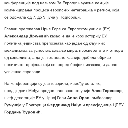
конференције под називом За Европу: научене лекције
комуницирања процеса европских интеграција у регион, која
се одржала од 7. до 9. јуна у Подгорици.
Главни преговарач Црне Горе са Европском унијом (ЕУ)
Александар Дрљевић
казао је да је кроз историју ЕУ,
политика јединства препозната као један од кључних
механизама за успостављавање мира, просперитета и отпора
од конфликта, а да је, тек нешто касније, добила обрисе
политичког пројекта који се, поред бројних изазова, и данас
успјешно спроводи.
На конференцији су још говорили, између осталих,
предсједник Међународне паневропске уније
Ален Тереноар
,
шеф делегације ЕУ у Црној Гори
Аиво Орав
, амбасадор
Румуније у Подгорици
Фердинанд Нађи
и предсједница ЦПЕУ
Гордана Ђуровић
.