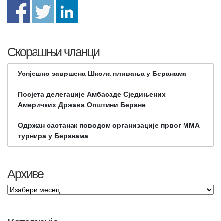
Скорашњи чланци
Успјешно завршена Школа пливања у Беранама
Посјета делегације Амбасаде Сједињених
Америчких Држава Општини Беране
Одржан састанак поводом организације првог ММА
турнира у Беранама
Архиве