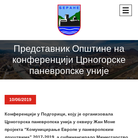
Представник Општине на
конференцији Црногорске
паневропске уније
10/06/2019
Конференцији у Подгорици, коју је организовала
Црногорска паневропска унија у оквиру Жан Моне
пројекта “Комуницирање Европе у паневропским
друштвима” 2017-2019, а суфинансирало Министарство