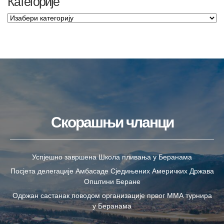
Категорије
Скорашњи чланци
Успјешно завршена Школа пливања у Беранама
Посјета делегације Амбасаде Сједињених Америчких Држава
Општини Беране
Одржан састанак поводом организације првог ММА турнира
у Беранама