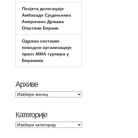
Посјета делегације
Амбасаде Сједињених
Америчких Држава
Општини Беране
Одржан састанак
поводом организације
првог ММА турнира у
Беранама
Архиве
Категорије