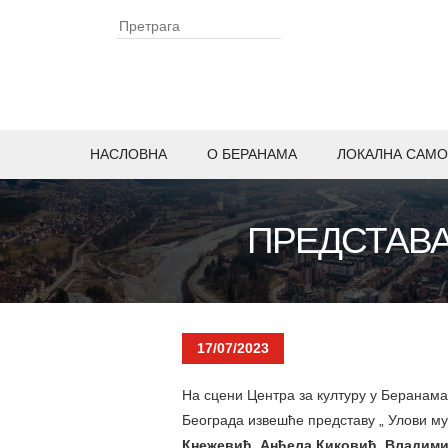
НАСЛОВНА
O БЕРАНАМА
ЛОКАЛНА САМО
ПРЕДСТАВА
17/07/2023
На сцени Центра за културу у Беранама 
Београда извешће представу „ Улови му
Кнежевић, Анђела
Киковић, Владим