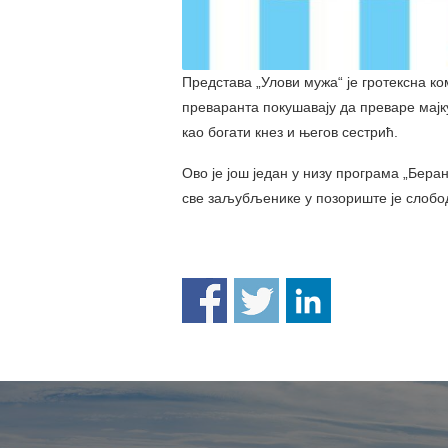
Представа „Улови мужа“ је гротексна ко
преваранта покушавају да преваре мајку
као богати кнез и његов сестрић.
Ово је још један у низу програма „Беран
све заљубљенике у позориште је слобо