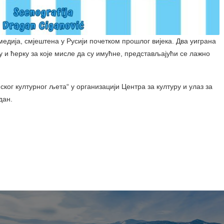
медија, смјештена у Русији почетком прошлог вијека. Два уиграна
 и ћерку за које мисле да су имућне, представљајући се лажно
ског културног љета“ у организацији Центра за културу и улаз за
дан.