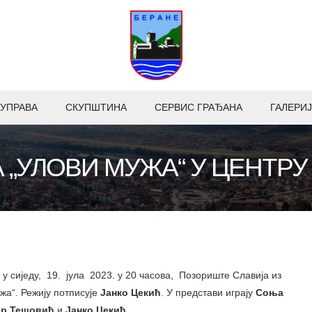
УПРАВА
СКУПШТИНА
СЕРВИС ГРАЂАНА
ГАЛЕРИЈ
 „УЛОВИ МУЖА“ У ЦЕНТРУ 
у сиједу, 19. јула 2023. у 20 часова, Позориште Славија из
жа“. Режију потписује
Јанко Цекић
. У представи играју
Соња
ир Тешовић
и
Јанко Цекић
.