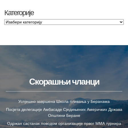
Категорије
Скорашњи чланци
Успјешно завршена Школа пливања у Беранама
Посјета делегације Амбасаде Сједињених Америчких Држава
Општини Беране
Одржан састанак поводом организације првог ММА турнира