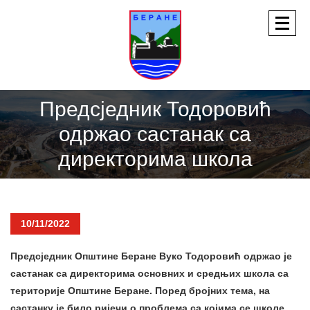
Предсједник Тодоровић
одржао састанак са
директорима школа
10/11/2022
Предсједник Општине Беране Вуко Тодоровић одржао је
састанак са директорима основних и средњих школа са
територије Општине Беране. Поред бројних тема, на
састанку је било ријечи о проблема са којима се школе