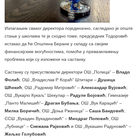
Излагањем сваког директора појединачно, сагледано је опште
стање у школама те је сходно томе, предсједник Тодоровић
истакао да ће Општина Беране у складу са својим
финансијским могућностима, помоћи у превазилажењу
проблема који су изложени на састанку.
Састанку су присуствовали директори ОШ „Полица“ –
Владо
Фолић
; ОШ „Владислав Р. Кораћ“ Штитари –
Душица
Шћекић
; ОШ „Радомир Митровић“ –
Александар Вујовић
;
ОШ „Вукајло Кукаљ“ Шекулар –
Радуле Бојовић
; Гимназије
„Панто Малишић“–
Драган Бубања
; ОШ „Вук Караџић“ –
Милка Боричић
; ОШ „Доња Ржаница“ –
Саша Бандовић
;
ССШ „Вукадин Вукадиновић“ –
Миодраг Поповић
; ОШ
„Лубнице“ –
Снежана Рајковић
и ОШ „Вукашин Радуновић“ –
Жељко Голубовић
.