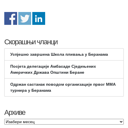
Скорашњи чланци
Успјешно завршена Школа пливања у Беранама
Посјета делегације Амбасаде Сједињених
Америчких Држава Општини Беране
Одржан састанак поводом организације првог ММА
турнира у Беранама
Архиве