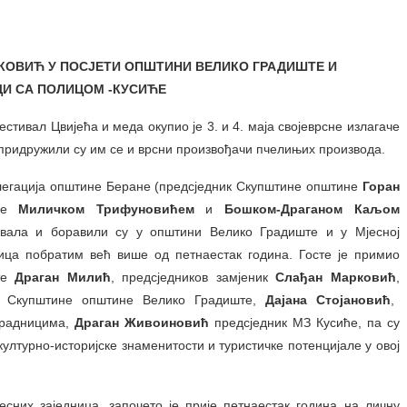
ИКОВИЋ У ПОСЈЕТИ ОПШТИНИ ВЕЛИКО ГРАДИШТЕ И
И СА ПОЛИЦОМ -КУСИЋЕ
стивал Цвијећа и меда окупио је 3. и 4. маја својеврсне излагаче
а придружили су им се и врсни произвођачи пчелињих производа.
делегација општине Беране (предсједник Скупштине општине
Горан
ице
Миличком Трифуновићем
и
Бошком-Драганом Каљом
вала и боравили су у општини Велико Градиште и у Мјесној
лица побратим већ више од петнаестак година. Госте је примио
те
Драган Милић
, предсједников замјеник
Слађан Марковић
,
ик Скупштине општине Велико Градиште,
Дајана Стојановић
,
арадницима,
Драган Живоиновић
предсједник МЗ Кусиће, па су
ултурно-историјске знаменитости и туристичке потенцијале у овој
 заједница, започето је прије петнаестак година на личну