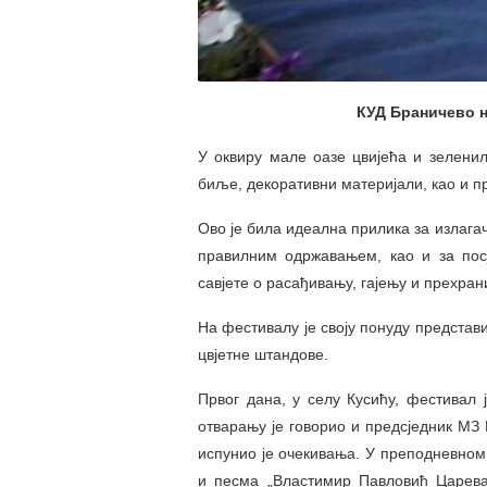
КУД Браничево н
У оквиру мале оазе цвијећа и зеленил
биље, декоративни материјали, као и п
Ово је била идеална прилика за излагач
правилним одржавањем, као и за посј
савјете о расађивању, гајењу и прехран
На фестивалу је своју понуду представи
цвјетне штандове.
Првог дана, у селу Кусићу, фестивал 
отварању је говорио и предсједник МЗ
испунио је очекивања. У преподневном 
и песма „Властимир Павловић Царевац