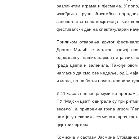
различитим играма и пјесмама. У попо
извођачка група
Ан
самбла народни
задовољство свих посјетиоца. Као ве
фестивалски дан на спектакуларан начи
Приликом отварања другог фестивалс
Драган Милић је истакао значај о
одржавању наших паркова и јавних по
града цвећа и зеленила. Такође овом 
нагласио да смо ове недеље, од 1.маја
и меда, на најбољи начин отворили тури
У 11 часова почео је музички програм,
ПУ “Мајски цвет” одиграле су три ритми
весело”, а припремна група игром “Ле
нам је у неколико сегмената кроз кра
цвјетних вртова.
Комисија у саставу Јасмина Стојадино