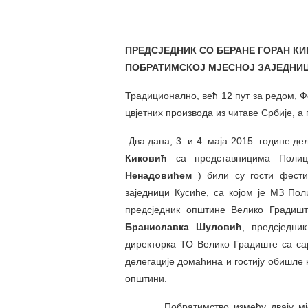
ПРЕДСЈЕДНИК СО БЕРАНЕ ГОРАН К
ПОБРАТИМСКОЈ МЈЕСНОЈ ЗАЈЕДНИЦ
Традиционално, већ 12 пут за редом, Фе
цвјетних производа из читаве Србије, 
Два дана, 3. и 4. маја 2015. године 
Киковић
са представницима Пол
Ненадовићем
) били су гости фести
заједници Кусиће, са којом је МЗ По
предсједник општине Велико Градиш
Браниславка Шуловић
, предсједн
директорка ТО Велико Градиште са с
делегације домаћина и гостију обишле к
општини.
Побратимство између двају мјесних