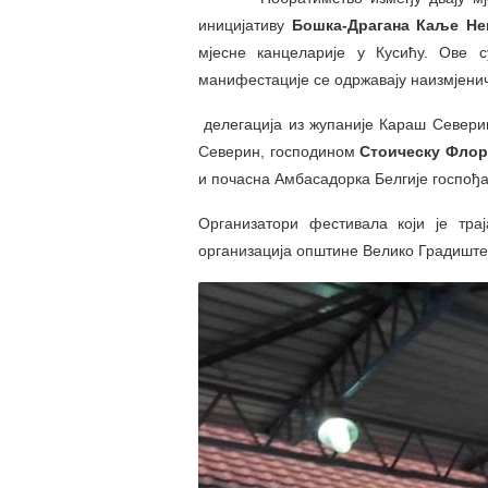
иницијативу
Бошка-Драгана Каље Не
мјесне канцеларије у Кусићу. Ове с
манифестације се одржавају наизмјени
делегација из жупаније Караш Северин
Северин, господином
Стоическу Фло
и почасна Амбасадорка Белгије госпођ
Организатори фестивала који је тр
организација општине Велико Градиште