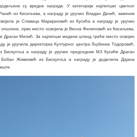
додељене су вредне награде. У категорији најлепшег цветног
Ранић из Кисиљева, а награду је уручио Владан Дачић, заменик
својила је Славица Маријановић из Кусића а награду је уручио
општине, прво место освојила је Весна Филиповић из Кисиљева,
не Драган Милић. За најлепши медени штанд треће место освојио
аду је уручила директорка Културног центра Љубинка Тодоровић,
из Бискупља а награду је уручио председник МЗ Кусиће Драган
 Бобан Живковић из Бискупља а награду је доделила Дајана
диште.