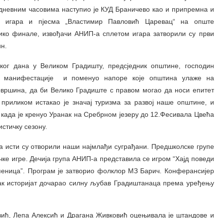
дневним часовима наступио је КУД Браничево као и припремна и
х игара и пјесма „Властимир Павловић Царевац“ на опште
лико финале, извођачи АНИП-а сплетом игара затворили су први
н.
ког дана у Великом Градишту, предсједник општине, господин
ве манифестације и поменуо напоре које општина улаже на
вршина, да би Велико Градиште с правом могао да носи епитет
приликом истакао је значај туризма за развој наше општине, и
 када је кренуо Уранак на Сребрном језеру до 12.Фесивала Цвећа
стичку сезону.
 а исти су отворили наши најмлађи суграђани. Предшколске групе
чке игре. Дечија група АНИП-а представила се игром “Хајд поведи
пеница”. Програм је затворио фолклор МЗ Барич. Конферансијер
так историјат дочарао силну љубав Градиштанаца према уређењу
вић, Лепа Алексић и Драгана Живковић оцењивала је штандове и