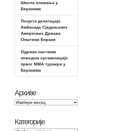
Школа пливања у
Беранама
Посјета делегације
Амбасаде Сједињених
Америчких Држава
Општини Беране
Одржан састанак
поводом организације
првог ММА турнира у
Беранама
Архиве
Категорије