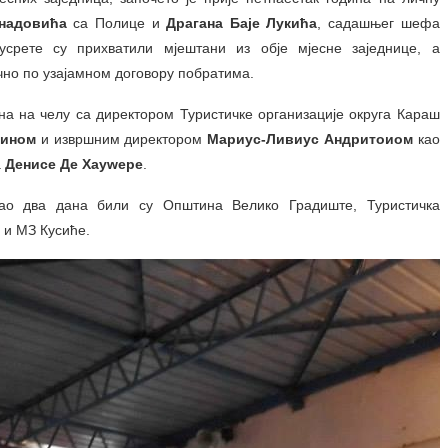
надовића
са Полице и
Драгана Баје Лукића
, садашњег шефа
усрете су прихватили мјештани из обје мјесне заједнице, а
чно по узајамном договору побратима.
а на челу са директором Туристичке организације округа Караш
рином
и извршним директором
Мариус-Ливиус Андритоиом
као
а
Денисе Де Хауwере
.
ајао два дана били су Општина Велико Градиште, Туристичка
 и МЗ Кусиће.