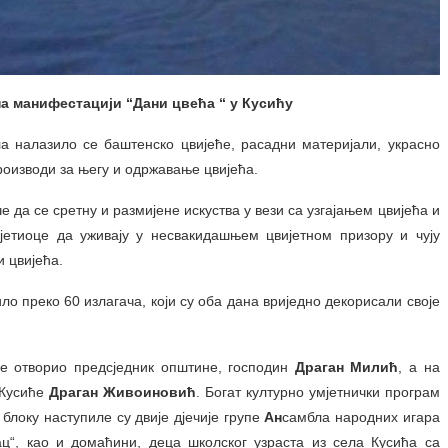
а манифестацији “Дани цвећа “ у Кусићу
а налазило се баштенско цвијеће, расадни материјали, украсно
роизводи за његу и одржавање цвијећа.
е да се сретну и размијене искуства у вези са узгајањем цвијећа и
етиоце да уживају у несвакидашњем цвијетном призору и чују
и цвијећа.
ло преко 60 излагача, који су оба дана вриједно декорисали своје
је отворио предсједник општине, господин
Драган Милић
, а на
 Кусиће
Драган Живоиновић
. Богат културно умјетнички програм
блоку наступиле су двије дјечије групе
Ан
самбла народних игара
“, као и домаћини, деца школског узраста из села Кусића са