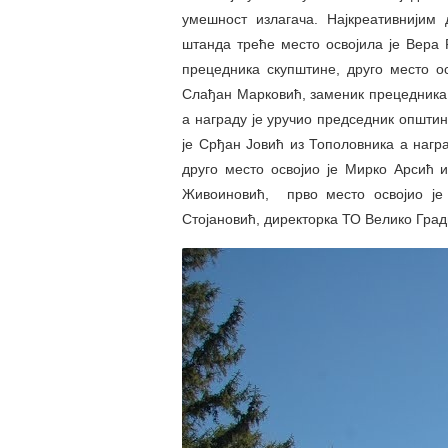
умешност излагача. Најкреативнијим 
штанда треће место освојила је Вера 
прецедника скупштине, друго место о
Слађан Марковић, заменик прецедника 
а награду је уручио председник општи
је Срђан Јовић из Тополовника а нагр
друго место освојио је Мирко Арсић 
Живоиновић, прво место освојио је
Стојановић, директорка ТО Велико Гра