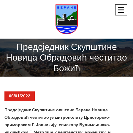
Предсједник Скупштине
Новица Обрадовић честитао
Божић
06/01/2022
Предсједник Скупштине општине Беране Новица
Обрадовић честитао је митрополиту Црногорско-
приморском Г. Јоаникију, епископу Будимљанско-
никшићком Г. Методију, свештенству, монаштву и