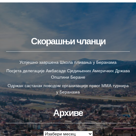
Скорашњи чланци
Успјешно завршена Школа пливања у Беранама
Посјета делегације Амбасаде Сједињених Америчких Држава
Општини Беране
Одржан састанак поводом организације првог ММА турнира
у Беранама
Архиве