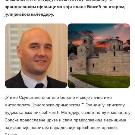
православним вјерницима који славе Божић по старом,
јулијанском календару.
„У име Скупштине општине Беране и своје лично име
митрополиту Црногорско-приморском Г. Јоаникију, епископу
Будимљанско-никшићком Г. Методију, свештенству и монаштву
Српске православне цркве и свим православним вјерницима
најискреније честитам најрадоснији хришћански празник