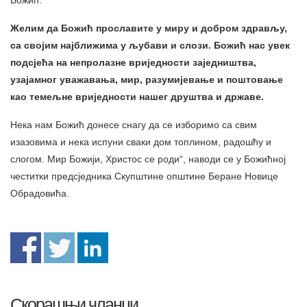
Божић.
Желим да Божић прославите у миру и добром здрављу,
са својим најближима у љубави и слози. Божић нас увек
подсјећа на непролазне вриједности заједништва,
узајамног уважавања, мир, разумијевање и поштовање
као темељне вриједности нашег друштва и државе.
Нека нам Божић донесе снагу да се изборимо са свим
изазовима и нека испуни сваки дом топлином, радошћу и
слогом. Мир Божији, Христос се роди“, наводи се у Божићној
честитки предсједника Скупштине општине Беране Новице
Обрадовића.
Скорашњи чланци