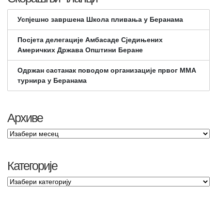
Успјешно завршена Школа пливања у Беранама
Посјета делегације Амбасаде Сједињених
Америчких Држава Општини Беране
Одржан састанак поводом организације првог ММА
турнира у Беранама
Архиве
Категорије