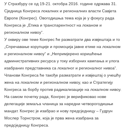
У Стразбуру се од 19-21. октобра 2016. године одржава 31.
Сједница Конгреса локалних и регионалних власти Савјета
Европе (Конгрес). Овогодишња тема која је у фокусу рада
Конгреса је „Етика и транспарентност на локаном и
регионалном нивоу“.
У оквиру ове теме Конгрес ће разматрати два извјештаја и то
„Спречавање корупције и промоција јавне етике на локалном
и регионалном нивоу“ и „Непримјерено коришћење
административних ресурса у току изборних кампања и улога
изабраних представника са локалног и регионалног нивоа“.
Чланови Конгреса ће такође разматрати и извјештај о учешћу
жена на локалном и регионалном нивоу, као и Стратегију
Конгреса за борбу против радикализације на локалном нивоу.
На самом почетку рада, Конгрес је верификовао нове
делегације земаља чланица за наредни четворогодишњи
мандат. Конгрес је изабрао и нову предсједницу – Гудрун
Мослер Торнстром, која је прва жена изабрана за
предсједницу Конгреса.