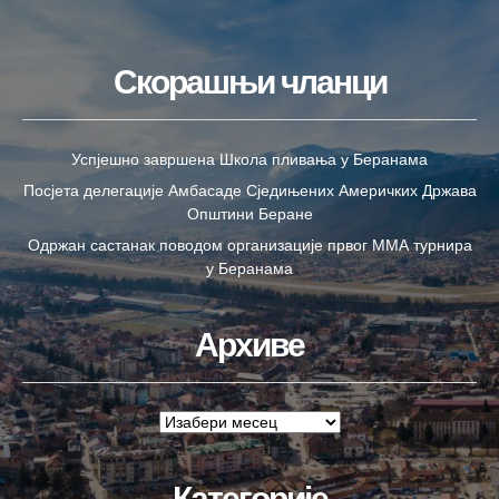
Скорашњи чланци
Успјешно завршена Школа пливања у Беранама
Посјета делегације Амбасаде Сједињених Америчких Држава
Општини Беране
Одржан састанак поводом организације првог ММА турнира
у Беранама
Архиве
Категорије