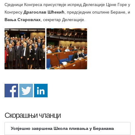
Сједници Конгреса присуствује испред Делегације Црне Горе у
Конгресу
Драгослав Шћекић
, предсједник општине Беране, и
Вања Старовлах
, секретар Делегације.
Скорашњи чланци
Успјешно завршена Школа пливања у Беранама