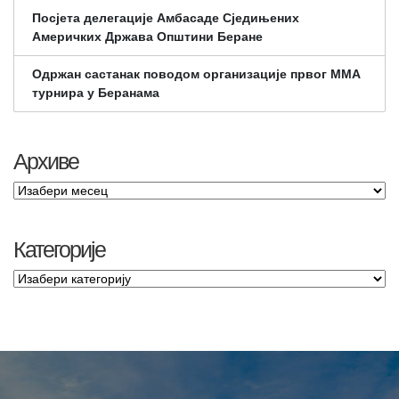
Посјета делегације Амбасаде Сједињених
Америчких Држава Општини Беране
Одржан састанак поводом организације првог ММА
турнира у Беранама
Архиве
Категорије