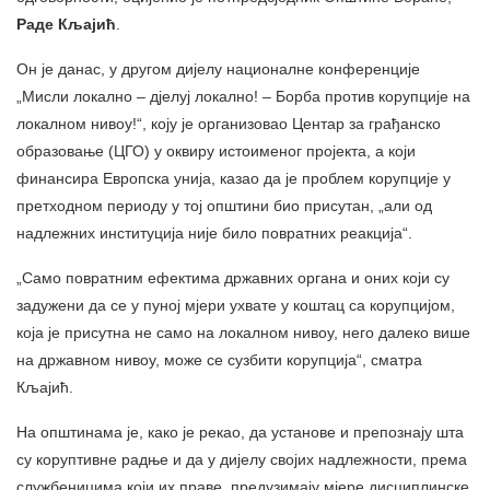
Раде Кљајић
.
Он је данас, у другом дијелу националне конференције
„Мисли локално – дјелуј локално! – Борба против корупције на
локалном нивоу!“, коју је организовао Центар за грађанско
образовање (ЦГО) у оквиру истоименог пројекта, а који
финансира Европска унија, казао да је проблем корупције у
претходном периоду у тој општини био присутан, „али од
надлежних институција није било повратних реакција“.
„Само повратним ефектима државних органа и оних који су
задужени да се у пуној мјери ухвате у коштац са корупцијом,
која је присутна не само на локалном нивоу, него далеко више
на државном нивоу, може се сузбити корупција“, сматра
Кљајић.
На општинама је, како је рекао, да установе и препознају шта
су коруптивне радње и да у дијелу својих надлежности, према
службеницима који их праве, предузимају мјере дисциплинске