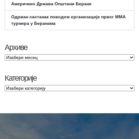
Америчких Држава Општини Беране
Одржан састанак поводом организације првог ММА
турнира у Беранама
Архиве
Категорије