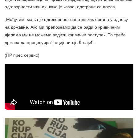
одговорности или их, како је казао, одстране са посла.
„Међутим, мања је одговорност општинских органа у односу
на државне. Ако ми препознамо да се ради о кривичним
дјелима ми не можемо водити кривични поступак. То треба
држава да процесуира“, оцијенио је Кљајић.
(ПР прес сервис)