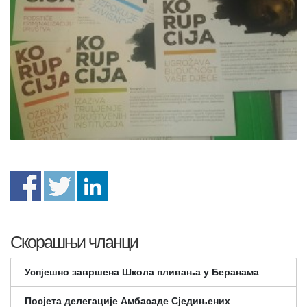
Скорашњи чланци
Успјешно завршена Школа пливања у Беранама
Посјета делегације Амбасаде Сједињених