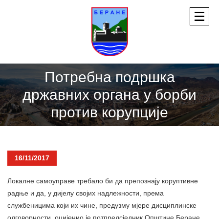
Потребна подршка
државних органа у борби
против корупције
16/11/2017
Локалне самоуправе требало би да препознају коруптивне
радње и да, у дијелу својих надлежности, према
службеницима који их чине, предузму мјере дисциплинске
одговорности, оцијенио је потпредсједник Општине Беране,