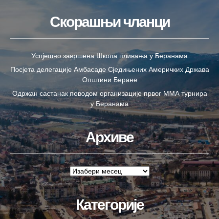
Скорашњи чланци
Успјешно завршена Школа пливања у Беранама
Посјета делегације Амбасаде Сједињених Америчких Држава
Општини Беране
Одржан састанак поводом организације првог ММА турнира
у Беранама
Архиве
Категорије