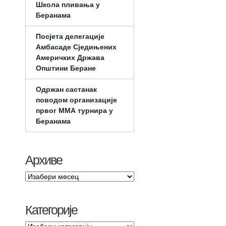
Школа пливања у
Беранама
Посјета делегације
Амбасаде Сједињених
Америчких Држава
Општини Беране
Одржан састанак
поводом организације
првог ММА турнира у
Беранама
Архиве
Категорије