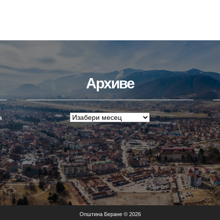
Архиве
а
Општина Беране © 2026