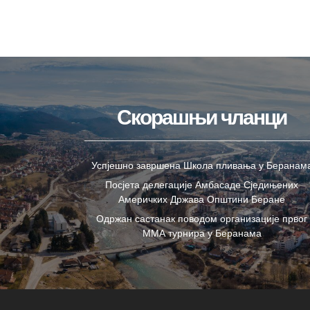
Скорашњи чланци
Успјешно завршена Школа пливања у Беранам
Посјета делегације Амбасаде Сједињених
Америчких Држава Општини Беране
Одржан састанак поводом организације првог
ММА турнира у Беранама