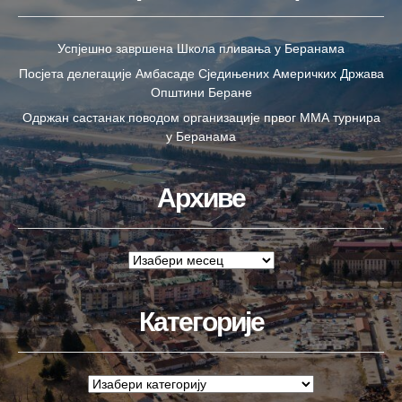
Успјешно завршена Школа пливања у Беранама
Посјета делегације Амбасаде Сједињених Америчких Држава
Општини Беране
Одржан састанак поводом организације првог ММА турнира
у Беранама
Архиве
Категорије