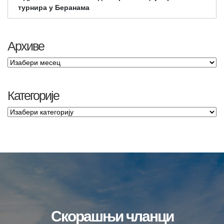
турнира у Беранама
Архиве
Категорије
Скорашњи чланци