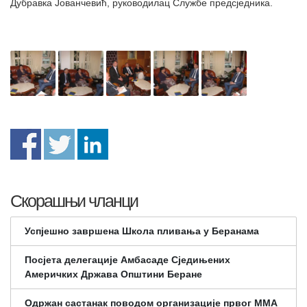
Дубравка Јованчевић, руководилац Службе предсједника.
Скорашњи чланци
Успјешно завршена Школа пливања у Беранама
Посјета делегације Амбасаде Сједињених
Америчких Држава Општини Беране
Одржан састанак поводом организације првог ММА