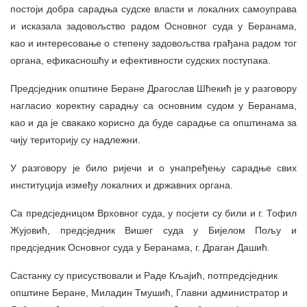
постоји добра сарадња судске власти и локалних самоуправа
и исказала задовољство радом Основног суда у Беранама,
као и интересовање о степену задовољства грађана радом тог
органа, ефикасношћу и ефективности судских поступака.
Предсједник општине Беране Драгослав Шћекић је у разговору
нагласио коректну сарадњу са основним судом у Беранама,
као и да је свакако корисно да буде сарадње са општинама за
чију територију су надлежни.
У разговору је било ријечи и о унапређењу сарадње свих
институција између локалних и државних органа.
Са предсједницом Врховног суда, у посјети су били и г. Тофил
Жујовић, предсједник Вишег суда у Бијелом Пољу и
предсједник Основног суда у Беранама, г. Драган Дашић.
Састанку су присуствовали и Раде Кљајић, потпредсједник
општине Беране, Миладин Тмушић, Главни администратор и