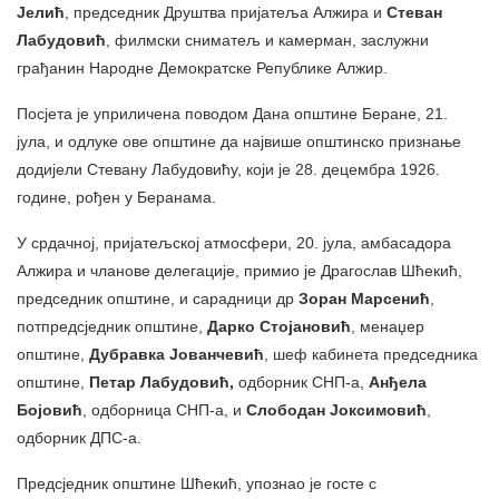
Јелић
, председник Друштва пријатеља Алжира и
Стеван
Лабудовић
, филмски сниматељ и камерман, заслужни
грађанин Народне Демократске Републике Алжир.
Посjета је уприличена поводом Дана општине Беране, 21.
јула, и одлуке ове општине да највише општинско признање
додијели Стевану Лабудовићу, који је 28. децембра 1926.
године, рођен у Беранама.
У срдачној, пријатељској атмосфери, 20. јула, амбасадора
Алжира и чланове делегације, примио је Драгослав Шћекић,
председник општине, и сарадници др
Зоран Марсенић
,
потпредсједник општине,
Дарко Стојановић
, менаџер
општине,
Дубравка Јованчевић
, шеф кабинета председника
општине,
Петар Лабудовић,
одборник СНП-а,
Анђела
Бојовић
, одборница СНП-а, и
Слободан Јоксимовић
,
одборник ДПС-а.
Предсједник општине Шћекић, упознао је госте с