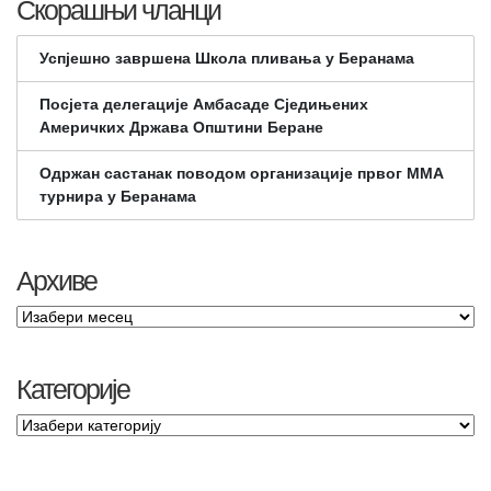
Скорашњи чланци
Успјешно завршена Школа пливања у Беранама
Посјета делегације Амбасаде Сједињених
Америчких Држава Општини Беране
Одржан састанак поводом организације првог ММА
турнира у Беранама
Архиве
Категорије