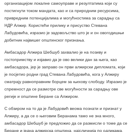
организацијом локалне самоуправе и резултатима који су
постигнути током мандата, као и са природним ресурсима,
привредним потенцијалима и могућностима за сарадњу са
НДР Алжир. Користећи прилику и присуство Стевана
Лабудовића, изразио је задовољство што је и он овогодишњи
добитник највишег општинског признања.
Амбасадор Алжира Шебшуб захвалио је на позиву и
гостопримству и изјавио да је ово велики дан за њега, као
амбасадора, јер је заправо он први алжирски дипломата, који
је посјетио родни град Стевана Лабудовића, кога у Алжиру
сматрају равноправним борцем за њихову слободу. Изразио је
спремност да се размотре све могућности за сарадњу ове
регије и општине Беране са Алжиром.
С обзиром на то да је Лабудовић веома познати и признат у
Алжиру, а да се о његовим Беранама тамо не зна много,
амбасадор Шебшуб је предложио да се размисли о томе да се
Беране и једна алжирска општина, најсличнија по одликама,