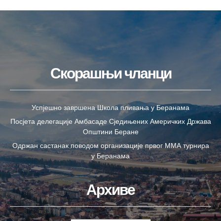
Скорашњи чланци
Успјешно завршена Школа пливања у Беранама
Посјета делегације Амбасаде Сједињених Америчких Држава
Општини Беране
Одржан састанак поводом организације првог ММА турнира
у Беранама
Архиве