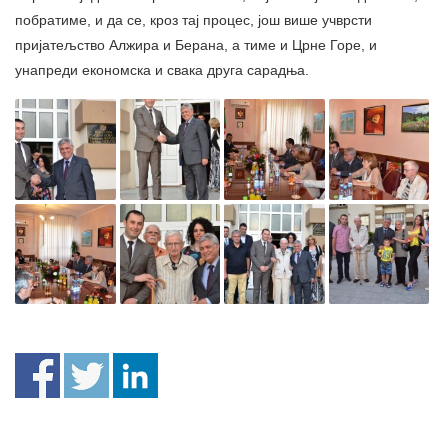
побратиме, и да се, кроз тај процес, још више учврсти
пријатељство Алжира и Берана, а тиме и Црне Горе, и
унапреди економска и свака друга сарадња.