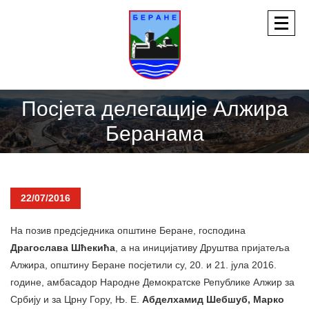
Посјета делегације Алжира
Беранама
22/07/2016
На позив предсjедника општине Беране, господина
Драгослава Шћекића
, а на иницијативу Друштва пријатеља
Алжира, општину Беране посjетили су, 20. и 21. јула 2016.
године, амбасадор Народне Демократске Републике Алжир за
Србију и за Црну Гору, Њ. Е.
Абделхамид Шебшуб, Марко