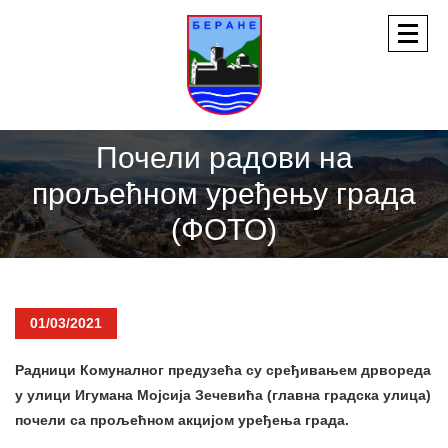
Почели радови на
прољећном уређењу града
(ФОТО)
01/03/2021
Радници Комуналног предузећа су сређивањем дрвореда
у улици Игумана Мојсија Зечевића (главна градска улица)
почели са прољећном акцијом уређења града.