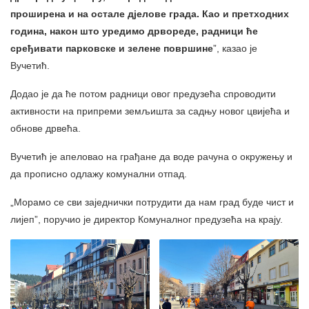
проширена и на остале дјелове града. Као и претходних
година, након што уредимо дрвореде, радници ће
сређивати парковске и зелене површине
”, казао је
Вучетић.
Додао је да ће потом радници овог предузећа спроводити
активности на припреми земљишта за садњу новог цвијећа и
обнове дрвећа.
Вучетић је апеловао на грађане да воде рачуна о окружењу и
да прописно одлажу комунални отпад.
„Морамо се сви заједнички потрудити да нам град буде чист и
лијеп”, поручио је директор Комуналног предузећа на крају.