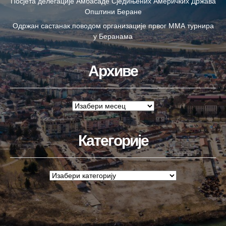
Посјета делегације Амбасаде Сједињених Америчких Држава
Општини Беране
Одржан састанак поводом организације првог ММА турнира
у Беранама
Архиве
Категорије