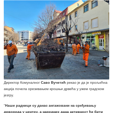
Директор Комуналног
Саво Вучетић
рекао је да је прољећна
акција почела орезивањем крошњи дрвећа у ужем градском
језгру.
“
Наши радници су данас ангажовани на сређивању
дрвореда у центру, а наредних дана активност ће бити