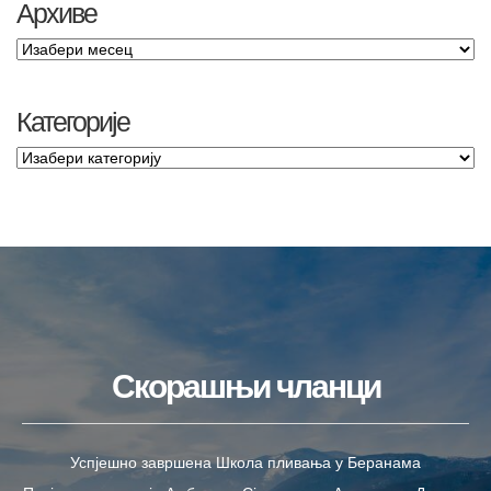
Архиве
Категорије
Скорашњи чланци
Успјешно завршена Школа пливања у Беранама