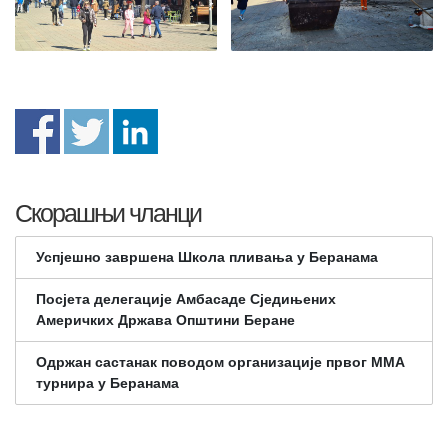
Скорашњи чланци
Успјешно завршена Школа пливања у Беранама
Посјета делегације Амбасаде Сједињених
Америчких Држава Општини Беране
Одржан састанак поводом организације првог ММА
турнира у Беранама