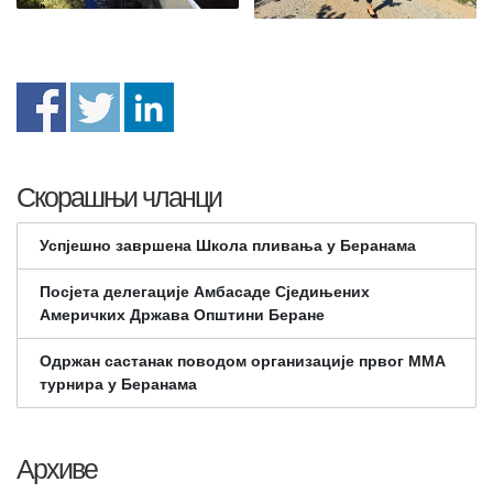
Скорашњи чланци
Успјешно завршена Школа пливања у Беранама
Посјета делегације Амбасаде Сједињених
Америчких Држава Општини Беране
Одржан састанак поводом организације првог ММА
турнира у Беранама
Архиве