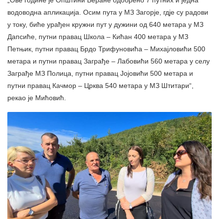
„Ове године је Општини Беране одобрено 7 путних и једна
водоводна апликација. Осим пута у МЗ Загорје, гдје су радови
у току, биће урађен кружни пут у дужини од 640 метара у МЗ
Дапсиће, путни правац Школа – Кићан 400 метара у МЗ
Петњик, путни правац Брдо Трифуновића – Михајловићи 500
метара и путни правац Заграђе – Лабовићи 560 метара у селу
Заграђе МЗ Полица, путни правац Јојовићи 500 метара и
путни правац Качмор – Црква 540 метара у МЗ Штитари“,
рекао је Мићовић.