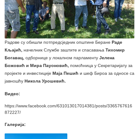
Радове су обишли потпредсједник општине Беране
Раде
Кљајић,
начелник Службе заштите и спасавања
Тихомир
Богавац,
одборнице у локалном парламенту
Јелена
Божовић и Мира Пауоновић,
помоћница у Секретаријату за
пројекте и инвестиције
Маја Пешић
и шеф Бироа за односе са
јавношћу
Никола Урошевић.
Видео:
https://www.facebook.com/631013017014381/posts/3365767616
872227/
Галерија: