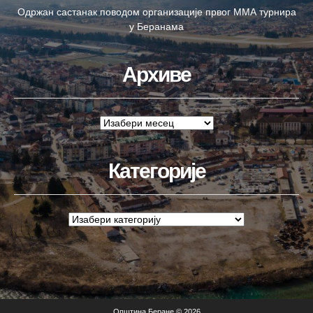
Одржан састанак поводом организације првог ММА турнира
у Беранама
Архиве
Категорије
Општина Беране © 2026