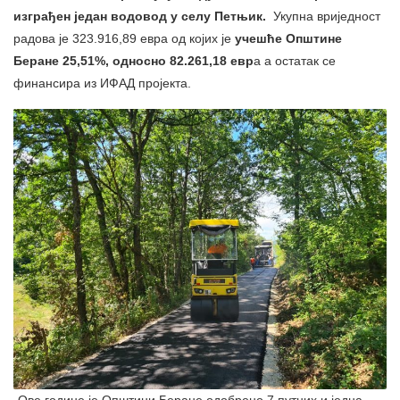
изграђен један водовод у селу Петњик.
Укупна вриједност
радова је 323.916,89 евра од којих је
учешће Општине
Беране 25,51%, односно 82.261,18 евр
а а остатак се
финансира из ИФАД пројекта.