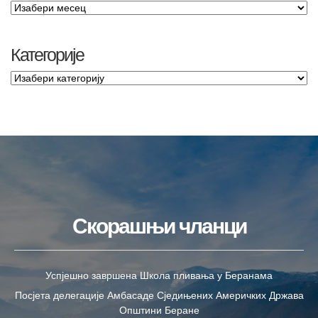
Категорије
Скорашњи чланци
Успјешно завршена Школа пливања у Беранама
Посјета делегације Амбасаде Сједињених Америчких Држава
Општини Беране