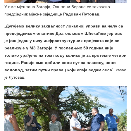
У име мјештана Загорја, Општини Беране се захвалио
предсједник мјесне заједнице
Радован Лутовац
.
„
Дугујемо велику захвалност локалној управи на челу са
предсједником општине Драгославом Шћекићем јер ово
је још један у низу инфраструктурних пројеката који се
реализује у МЗ Загорје. У последњих 50 година није
толико урађено на том пољу колико је за протекле четири
године. Раније смо добили нови пут за планину, нови
водовод, затим путни правац који спаја седам села
“, казао
je Лутовац.