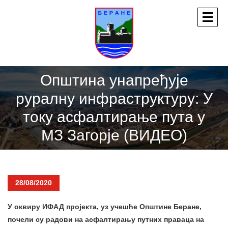
Општина унапређује
руралну инфраструктуру: У
току асфалтирање пута у
МЗ Загорје (ВИДЕО)
28/08/2020
У оквиру ИФАД пројекта, уз учешће Општине Беране,
почели су радови на асфалтирању путних праваца на