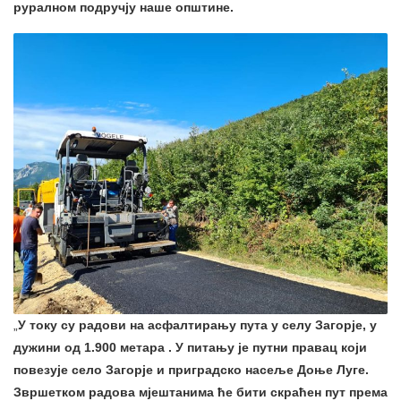
руралном подручју наше општине.
„
У току су радови на асфалтирању пута у селу Загорје, у
дужини од 1.900 метара . У питању је путни правац који
повезује село Загорје и приградско насеље Доње Луге.
Звршетком радова мјештанима ће бити скраћен пут према