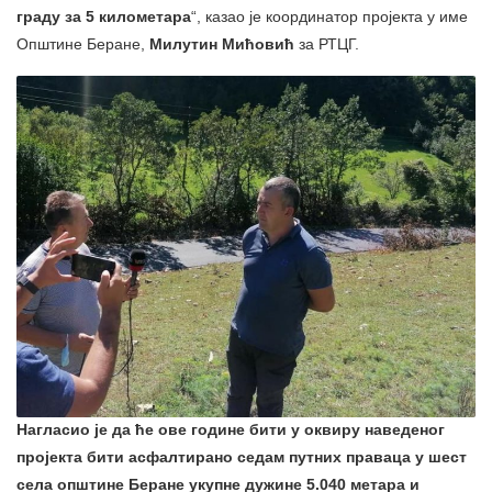
граду за 5 километара
“, казао је координатор пројекта у име
Општине Беране,
Милутин Мићовић
за РТЦГ.
Нагласио је да ће ове године бити у оквиру наведеног
пројекта бити асфалтирано седам путних праваца у шест
села општине Беране укупне дужине 5.040 метара и