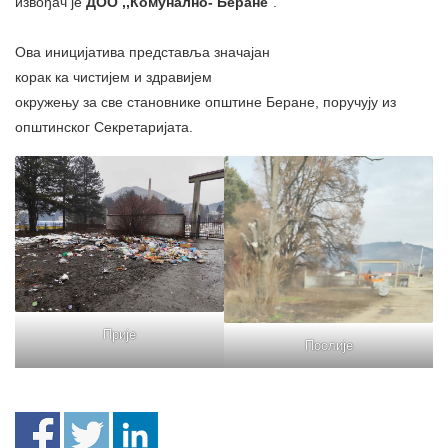
извођач је
ДОО ,,Комунално- Беране
”.
Ова иницијатива представља значајан
корак ка чистијем и здравијем
окружењу за све становнике општине Беране, поручују из
општинског Секретаријата.
Прије
Послије