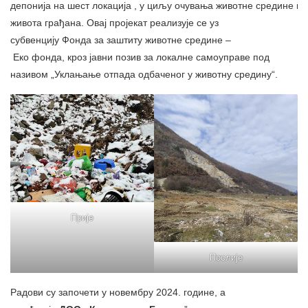
депонија на шест локација , у циљу очувања животне средине и
живота грађана. Овај пројекат реализује се уз
субвенцију Фонда за заштиту животне средине –
Еко фонда, кроз јавни позив за локалне самоуправе под
називом „Уклањање отпада одбаченог у животну средину“.
Прије
Послије
Радови су започети у новембру 2024. године, а