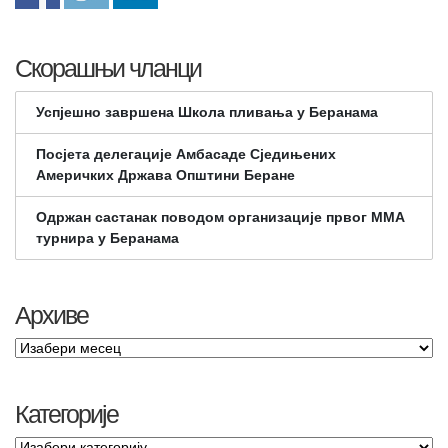
Скорашњи чланци
Успјешно завршена Школа пливања у Беранама
Посјета делегације Амбасаде Сједињених
Америчких Држава Општини Беране
Одржан састанак поводом организације првог ММА
турнира у Беранама
Архиве
Категорије