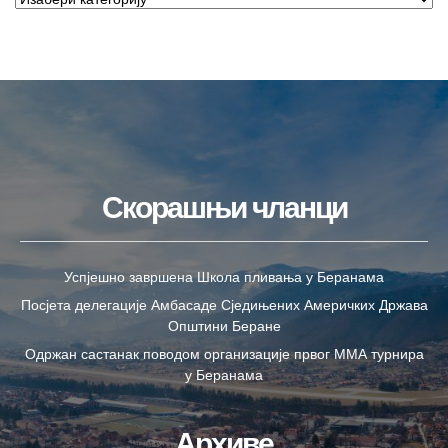
Скорашњи чланци
Успјешно завршена Школа пливања у Беранама
Посјета делегације Амбасаде Сједињених Америчких Држава
Општини Беране
Одржан састанак поводом организације првог ММА турнира
у Беранама
Архиве