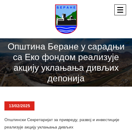
Општина Беране у сарадњи
са Еко фондом реализује
акцију уклањања дивљих
депонија
13/02/2025
Општински Секретаријат за привреду, развој и инвестиције
реализује акцију уклањања дивљих