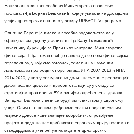
Национална контакт особа из Министарства европских
послова, г-ђа
Борка Љешковић
, која је указала на досадшњи
успјех црногорских општина у оквиру URBACT IV програма.
Општина Беране је имала и посебно задовољство да у
официјалном дијелу угостити и г-ђа
Кану Томашевић
,
начелницу Дирекције за Први ниво контроле, Министарства
финансија. Г-ђа Томашевић је навела да се нова финансијска
перспектива, у коју смо загазили, темељи на наученим
лекцијама из претходних перспектива ИПА 2007-2013 и ИПА
2014-2020, у циљу осигуравања даље, несметане реализације
дефинисаних циљева и приоритета, који су у складу са
стратегијом проширења ЕУ и линијом опређељења држава
Западног Балкана у вези са будућим чланством у Европској
унији. Осим што нашим грађанима овакви пројекти сасвим
извјесно доносе нове значајне добробити, спровођење
пројеката додатно нас приближава европским вриједностима и
стандардима и унапређује капацитете црногорских