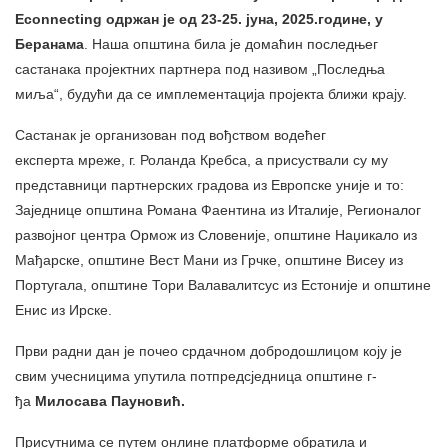
Econnecting одржан је од 23-25. јуна, 2025.године, у
Беранама
. Наша општина била је домаћин последњег
састанака пројектних партнера под називом „Последња
миља“, будући да се имплементација пројекта ближи крају.
Састанак је организован под вођством водећег
експерта мреже, г. Роланда Кребса, а присуствали су му
представници партнерских градова из Европске уније и то:
Заједнице општина Романа Фаентина из Италије, Регионалог
развојног центра Ормож из Словеније, општине Наџикало из
Мађарске, општине Вест Мани из Грчке, општине Висеу из
Португала, општине Тори Валавалитсус из Естоније и општине
Енис из Ирске.
Први радни дан је почео срдачном добродошлицом коју је
свим учесницима упутила потпредсједница општине г-
ђа
Ми
лосава Пауновић.
Присутнима се путем онлине платформе обратила и