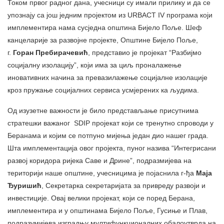
Током првог радног дана, учесници су имали прилику и да се
упознају са још једним пројектом из URBACT IV програма који
имплементира нама сусједна општина Бијело Поље. Шеф
канцеларије за развојне пројекте, Општине Бијело Поље,
г.
Горан Пребирачевић
, представио је пројекат “Разбијмо
социјалну изолацију”, који има за циљ проналажење
иновативних начина за превазилажење социјалне изолације
кроз пружање социјалних сервиса усмјерених ка људима.
Од изузетне важности је било представљање присутнима
стратешки важаног SDIP пројекат који се тренутно спроводи у
Беранама и којим се потпуно мијења један дио нашег града.
Шта имплементација овог пројекта, пуног назива “Интегрисани
развој коридора ријека Саве и Дрине”, подразмијева на
територији наше општине, учесницима је појаснила г-ђа
Маја
Ђуришић
, Секретарка секретаријата за привреду развоји и
инвестиције. Овај велики пројекат, који се поред Берана,
имплементира и у општинама Бијело Поље, Гусиње и Плав,
подразумијева изградњу мултифункционалних обалоутврда на