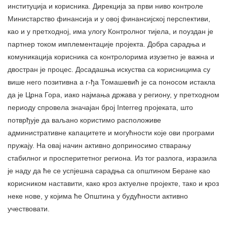
институција и корисника. Дирекција за први ниво контроле
Министарство финансија и у овој финансијској перспективи,
као и у претходној, има улогу Контролног тијела, и поуздан је
партнер током имплементације пројекта. Добра сарадња и
комуникација корисника са контролорима изузетно је важна и
двостран је процес. Досадашња искуства са корисницима су
више него позитивна а г-ђа Томашевић је са поносом истакла
да је Црна Гора, иако најмања држава у региону, у претходном
периоду спровела значајан број Interreg пројеката, што
потврђује да ваљано користимо расположиве
административне капацитете и могућности које ови програми
пружају. На овај начин активно доприносимо стварању
стабилног и просперитетног региона. Из тог разлога, изразила
је наду да ће се успјешна сарадња са општином Беране као
корисником наставити, како кроз актуелне пројекте, тако и кроз
неке нове, у којима ће Општина у будућности активно
учествовати.