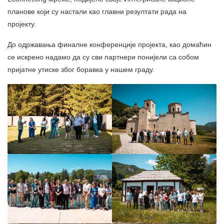
планове који су настали као главни резултати рада на
пројекту.
До одржавања финалне конференције пројекта, као домаћин
се искрено надамо да су сви партнери понијели са собом
пријатне утиске због боравка у нашем граду.