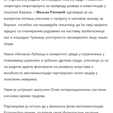
секретара секретаријата за привреду развоји и инвестиције у
општини Беране, г.
Миљан Ралевић
одговарао је на
конкретна питања учесника о пројекту и његовом значају за
Беране, посебно наглашавајући чињеницу да ће овај пројекта
заједно са планираним радовима на наставку заобилазнице
као и изградњи Тржнице употпуности промијенити лице нашег
града.
Након обиласка Лубница и конкретног увида у ограничења у
повезивању руралних и урбаних дјелова града, учесници су се
на радном дијелу фоксирали на размјену искустава и
могућности имплементацији партнерских пилот акција у
локалним оквирима.
Овим је успјешно закључен Осми интернационални састанак
учесника мреже градова.
Партнерима је остало да у финалној фази имплементације
Econnecting мреже, подијеле своје Интегрисане акционе