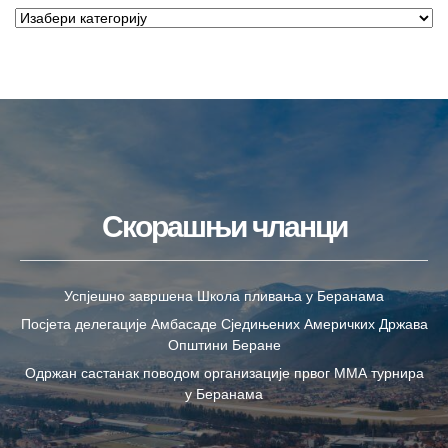
Скорашњи чланци
Успјешно завршена Школа пливања у Беранама
Посјета делегације Амбасаде Сједињених Америчких Држава
Општини Беране
Одржан састанак поводом организације првог ММА турнира
у Беранама