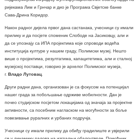
ријекама Лим и Грнчар и дио је Програма Свјетске банке
Сава-Дрина Коридор.
Након радног дијела првог дана састанака, учесници су имали
прилику и да посјете споменик Слободе на Јасиковцу, али и
да се упознају са ИПА пројектима које спроводи водећа
институција културе у нашем граду, Полимски музеј. Нешто
више о пројектима, резултатима, капацитетима, али и сталној
музејској поставци, говорио је архелог Полимског музеја,
г.
Владо Лутовац
.
Други радни дана, организован је са фокусом на потенцијал
нашег града за побољшање одрживе мобилности. Дан је
почео студијском посјетом локацијама од значаја за пројектне
активности, са посебним нагласком на могућности за боље
повезивање руралних и урбаних подручја.
Учесници су имали прилику да обиђу градилиште и увјерили
се у динамику радова на изградњи обалоутврде. Помоћник