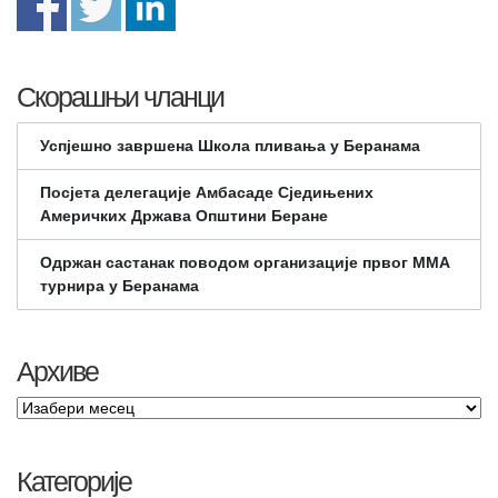
Скорашњи чланци
Успјешно завршена Школа пливања у Беранама
Посјета делегације Амбасаде Сједињених
Америчких Држава Општини Беране
Одржан састанак поводом организације првог ММА
турнира у Беранама
Архиве
Категорије