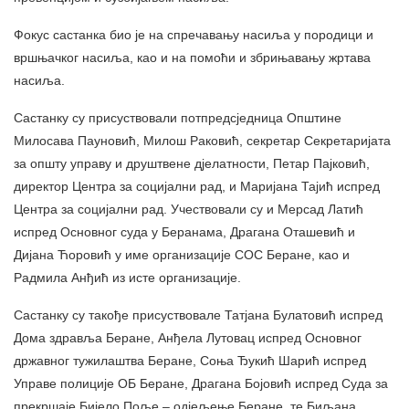
Фокус састанка био је на спречавању насиља у породици и
вршњачког насиља, као и на помоћи и збрињавању жртава
насиља.
Састанку су присуствовали потпредсједница Општине
Милосава Пауновић, Милош Раковић, секретар Секретаријата
за општу управу и друштвене дјелатности, Петар Пајковић,
директор Центра за социјални рад, и Маријана Тајић испред
Центра за социјални рад. Учествовали су и Мерсад Латић
испред Основног суда у Беранама, Драгана Оташевић и
Дијана Ћоровић у име организације СОС Беране, као и
Радмила Анђић из исте организације.
Састанку су такође присуствовале Татјана Булатовић испред
Дома здравља Беране, Анђела Лутовац испред Основног
државног тужилаштва Беране, Соња Ђукић Шарић испред
Управе полиције ОБ Беране, Драгана Бојовић испред Суда за
прекршаје Бијело Поље – одјељење Беране, те Биљана