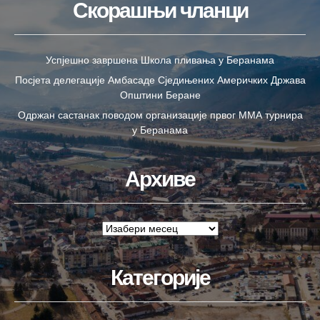
Скорашњи чланци
Успјешно завршена Школа пливања у Беранама
Посјета делегације Амбасаде Сједињених Америчких Држава
Општини Беране
Одржан састанак поводом организације првог ММА турнира
у Беранама
Архиве
Категорије