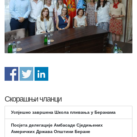
Скорашњи чланци
Успјешно завршена Школа пливања у Беранама
Посјета делегације Амбасаде Сједињених
Америчких Држава Општини Беране