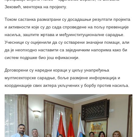
Зековић, менторка на пројекту.
Током састанка разматрани су досадашњи резултати пројекта
и активности које су до сада спроведене на пољу превенције
насиља, заштите жртава и међуинституционалне сарадње.
Учесници су оцијенили да су остварени значајни помаци, али
да је неопходно наставити са заједничким напорима како би
систем подршке био још ефикаснији.
Договорени су наредни кораци у циљу унапређења
мултисекторске сарадње, боље размјене информација и
координације свих актера укључених у борбу против насиља.