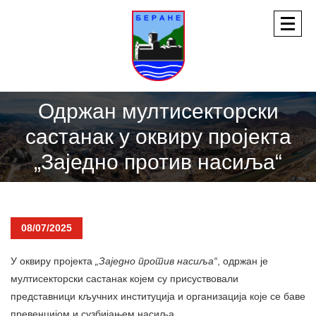
Одржан мултисекторски
састанак у оквиру пројекта
„Заједно против насиља“
08/07/2025
У оквиру пројекта
„Заједно против насиља“
, одржан је
мултисекторски састанак којем су присуствовали
представници кључних институција и организација које се баве
превенцијом и сузбијањем насиља.