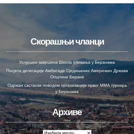
Скорашњи чланци
Успјешно завршена Школа пливања у Беранама
Посјета делегације Амбасаде Сједињених Америчких Држава
Општини Беране
Одржан састанак поводом организације првог ММА турнира
у Беранама
Архиве