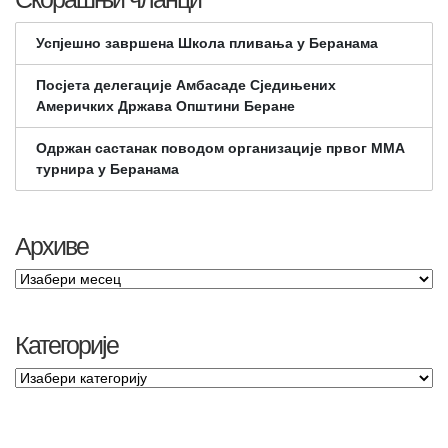
Успјешно завршена Школа пливања у Беранама
Посјета делегације Амбасаде Сједињених
Америчких Држава Општини Беране
Одржан састанак поводом организације првог ММА
турнира у Беранама
Архиве
Категорије