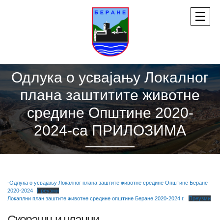
Одлука о усвајању Локалног
плана заштитите животне
средине Општине 2020-
2024-са ПРИЛОЗИМА
-Одлука о усвајању Локалног плана заштите животне средине Општине Беране
2020-2024
Преузми
Локаплни план заштите животне средине општине Беране 2020-2024.г.
Преузми
Скорашњи чланци