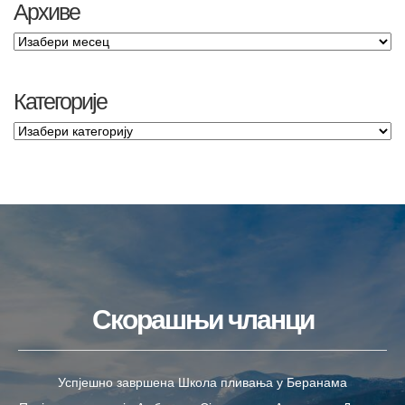
Архиве
Категорије
Скорашњи чланци
Успјешно завршена Школа пливања у Беранама