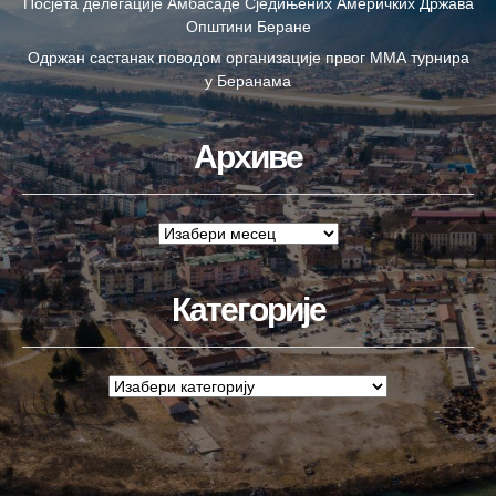
Посјета делегације Амбасаде Сједињених Америчких Држава
Општини Беране
Одржан састанак поводом организације првог ММА турнира
у Беранама
Архиве
Категорије