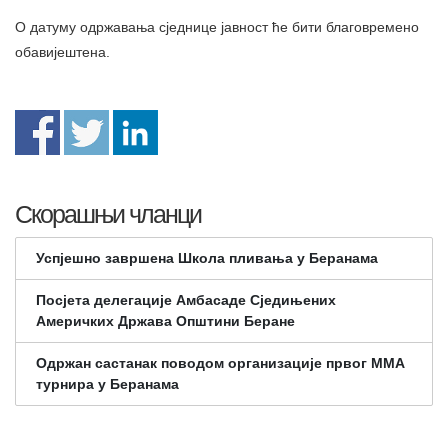
О датуму одржавања сједнице јавност ће бити благовремено
обавијештена.
Скорашњи чланци
Успјешно завршена Школа пливања у Беранама
Посјета делегације Амбасаде Сједињених
Америчких Држава Општини Беране
Одржан састанак поводом организације првог ММА
турнира у Беранама