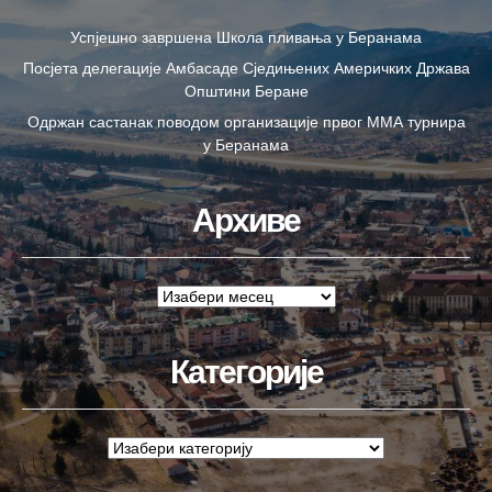
Успјешно завршена Школа пливања у Беранама
Посјета делегације Амбасаде Сједињених Америчких Држава
Општини Беране
Одржан састанак поводом организације првог ММА турнира
у Беранама
Архиве
Категорије