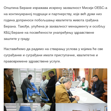
Општина Беране изражава искрену захвалност Мисији ОЕБС-а
на континуираној подршци и партнерству, које већ дужи низ
година доприноси побољшању квалитета живота грађана
Берана. Такође, упућена је захвалност менаџменту и особљу
КБЦ Беране на посвећености унапређењу здравствене
заштите у граду.
Наставићемо да радимо на стварању услова у којима ће све
суграђанке и суграђани имати приступачне, квалитетне и
правовремене здравствене услуге.