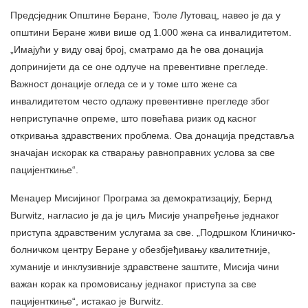
Предсједник Општине Беране, Ђоле Лутовац, навео је да у
општини Беране живи више од 1.000 жена са инвалидитетом.
„Имајући у виду овај број, сматрамо да ће ова донација
допринијети да се оне одлуче на превентивне прегледе.
Важност донације огледа се и у томе што жене са
инвалидитетом често одлажу превентивне прегледе због
неприступачне опреме, што повећава ризик од касног
откривања здравствених проблема. Ова донација представља
значајан искорак ка стварању равноправних услова за све
пацијенткиње“.
Менаџер Мисијиног Програма за демократизацију, Бернд
Burwitz, нагласио је да је циљ Мисије унапређење једнаког
приступа здравственим услугама за све. „Подршком Клиничко-
болничком центру Беране у обезбјеђивању квалитетније,
хуманије и инклузивније здравствене заштите, Мисија чини
важан корак ка промовисању једнаког приступа за све
пацијенткиње“, истакао је Burwitz.