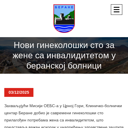
Нови гинеколошки сто за
жене са инвалидитетом у
беранској болници
03/12/2025
Захваљујући Мисији ОЕБС-а у Црној Гори, Клиничко-болнички
центар Беране добио је савремени гинеколошки сто
прилагођен потребама жена са инвалидитетом, што
представља важан искорак у унапређењу здравствене заштите