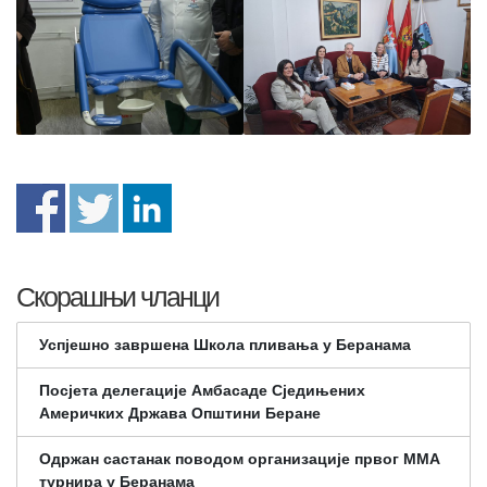
Скорашњи чланци
Успјешно завршена Школа пливања у Беранама
Посјета делегације Амбасаде Сједињених
Америчких Држава Општини Беране
Одржан састанак поводом организације првог ММА
турнира у Беранама