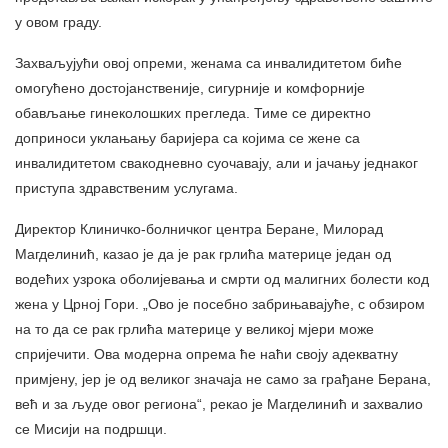
у овом граду.
Захваљујући овој опреми, женама са инвалидитетом биће
омогућено достојанственије, сигурније и комфорније
обављање гинеколошких прегледа. Тиме се директно
доприноси уклањању баријера са којима се жене са
инвалидитетом свакодневно суочавају, али и јачању једнаког
приступа здравственим услугама.
Директор Клиничко-болничког центра Беране, Милорад
Магделинић, казао је да је рак грлића материце један од
водећих узрока оболијевања и смрти од малигних болести код
жена у Црној Гори. „Ово је посебно забрињавајуће, с обзиром
на то да се рак грлића материце у великој мјери може
спријечити. Ова модерна опрема ће наћи своју адекватну
примјену, јер је од великог значаја не само за грађане Берана,
већ и за људе овог региона“, рекао је Магделинић и захвалио
се Мисији на подршци.