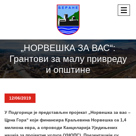
„НОРВЕШКА ЗА ВАС“:
Грантови за малу привреду
и општине
12/06/2019
У Подгорици је представљен пројекат „Норвешка за вас –
Црна Гора“ који финансира Краљевина Норвешка са 1,4
милиона евра, а спроводи Канцеларија Уједињених
нација за пројектне услуге (УНОПС). Презентацији су