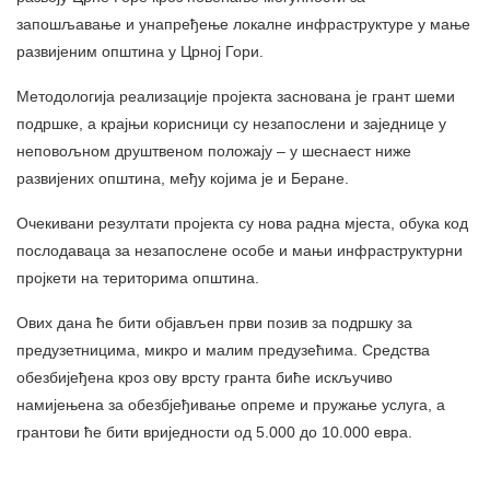
запошљавање и унапређење локалне инфраструктуре у мање
развијеним општина у Црној Гори.
Методологија реализације пројекта заснована је грант шеми
подршке, а крајњи корисници су незапослени и заједнице у
неповољном друштвеном положају – у шеснаест ниже
развијених општина, међу којима је и Беране.
Очекивани резултати пројекта су нова радна мјеста, обука код
послодаваца за незапослене особе и мањи инфраструктурни
пројкети на територима општина.
Ових дана ће бити објављен први позив за подршку за
предузетницима, микро и малим предузећима. Средства
обезбијеђена кроз ову врсту гранта биће искључиво
намијењена за обезбјеђивање опреме и пружање услуга, а
грантови ће бити вриједности од 5.000 до 10.000 евра.