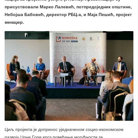
присуствовали Марко Лалевић, потпредсједник општине,
Небојша Бабовић, директор РБЦ-а, и Маја Пешић, пројект
менаџер.
Циљ пројекта је допринос уједначеном социо-економском
развоју Црне Горе кроз повећање могућности за