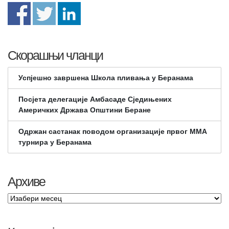
Скорашњи чланци
Успјешно завршена Школа пливања у Беранама
Посјета делегације Амбасаде Сједињених
Америчких Држава Општини Беране
Одржан састанак поводом организације првог ММА
турнира у Беранама
Архиве