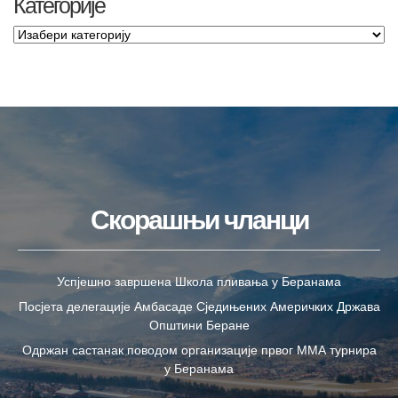
Категорије
Скорашњи чланци
Успјешно завршена Школа пливања у Беранама
Посјета делегације Амбасаде Сједињених Америчких Држава
Општини Беране
Одржан састанак поводом организације првог ММА турнира
у Беранама