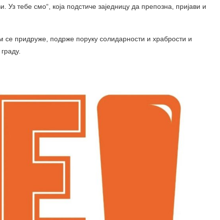
и. Уз тебе смо“, која подстиче заједницу да препозна, пријави и
м се придруже, подрже поруку солидарности и храбрости и
граду.