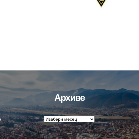
Архиве
а