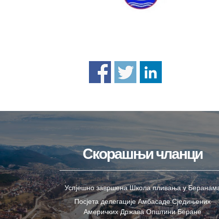
Скорашњи чланци
Успјешно завршена Школа пливања у Беранам
Посјета делегације Амбасаде Сједињених
Америчких Држава Општини Беране