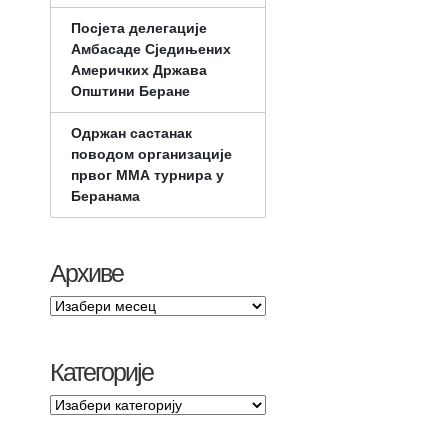
Посјета делегације
Амбасаде Сједињених
Америчких Држава
Општини Беране
Одржан састанак
поводом организације
првог ММА турнира у
Беранама
Архиве
Категорије