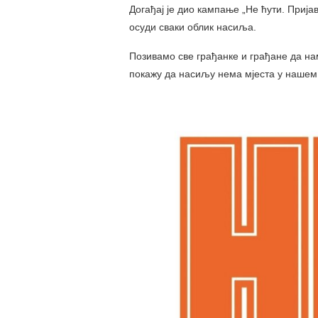
Догађај је дио кампање „Не ћути. Пријав
осуди сваки облик насиља.
Позивамо све грађанке и грађане да на
покажу да насиљу нема мјеста у нашем 