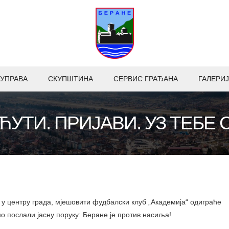
УПРАВА
СКУПШТИНА
СЕРВИС ГРАЂАНА
ГАЛЕРИЈ
 ЋУТИ. ПРИЈАВИ. УЗ ТЕБЕ 
 у центру града, мјешовити фудбалски клуб „Академија“ одиграће
о послали јасну поруку: Беране је против насиља!