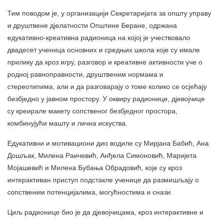
Тим поводом је, у организацији Секретаријата за општу управу
и друштвене дјелатности Општине Беране, одржана
едукативно-креативна радионица на којој је учествовало
двадесет ученица основних и средњих школа које су имале
прилику да кроз игру, разговор и креативне активности уче о
родној равноправности, друштвеним нормама и
стереотипима, али и да разговарају о томе колико се осјећају
безбједно у јавном простору. У оквиру радионице, дјевојчице
су креирале макету сопственог безбједног простора,
комбинујући машту и лична искуства.
Едукативни и мотивациони дио водиле су Мирјана Бабић, Ана
Дошљак, Милена Раичевић, Анђела Симоновић, Маријета
Мојашевић и Милена Бубања Обрадовић, које су кроз
интерактиван приступ подстакле ученице да размишљају о
сопственим потенцијалима, могућностима и снази.
Циљ радионице био је да дјевојчицама, кроз интерактивне и