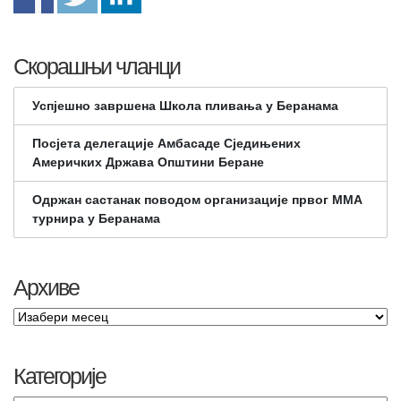
Скорашњи чланци
Успјешно завршена Школа пливања у Беранама
Посјета делегације Амбасаде Сједињених
Америчких Држава Општини Беране
Одржан састанак поводом организације првог ММА
турнира у Беранама
Архиве
Категорије