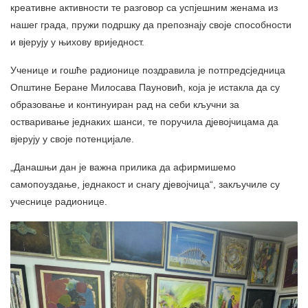
креативне активности те разговор са успјешним женама из
нашег града, пружи подршку да препознају своје способности
и вјерују у њихову вриједност.
Ученице и гошће радионице поздравила је потпредсједница
Општине Беране Милосава Пауновић, која је истакла да су
образовање и континуиран рад на себи кључни за
остваривање једнаких шанси, те поручила дјевојчицама да
вјерују у своје потенцијале.
„Данашњи дан је важна прилика да афирмишемо
самопоуздање, једнакост и снагу дјевојчица“, закључиле су
учеснице радионице.