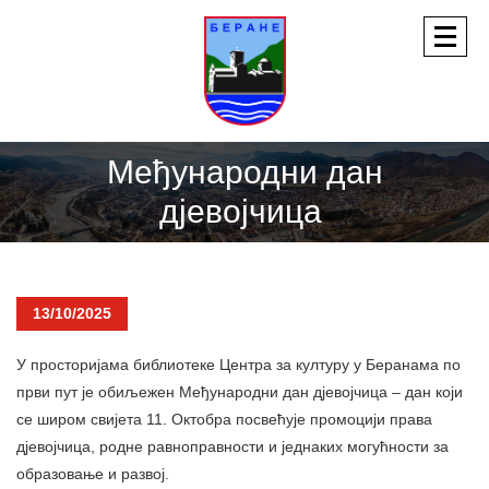
Међународни дан
дјевојчица
13/10/2025
У просторијама библиотеке Центра за културу у Беранама по
први пут је обиљежен Међународни дан дјевојчица – дан који
се широм свијета 11. Октобра посвећује промоцији права
дјевојчица, родне равноправности и једнаких могућности за
образовање и развој.