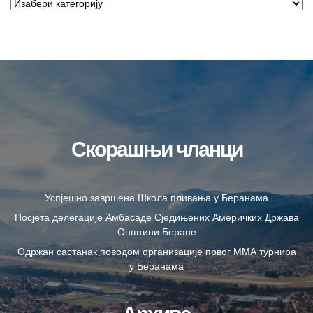
Скорашњи чланци
Успјешно завршена Школа пливања у Беранама
Посјета делегације Амбасаде Сједињених Америчких Држава
Општини Беране
Одржан састанак поводом организације првог ММА турнира
у Беранама