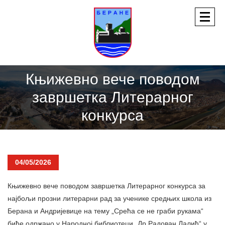
Књижевно вече поводом
завршетка Литерарног
конкурса
04/05/2026
Књижевно вече поводом завршетка Литерарног конкурса за
најбољи прозни литерарни рад за ученике средњих школа из
Берана и Андријевице на тему „Срећа се не граби рукама“
биће одржано у Народној библиотеци „Др Радован Лалић“ у