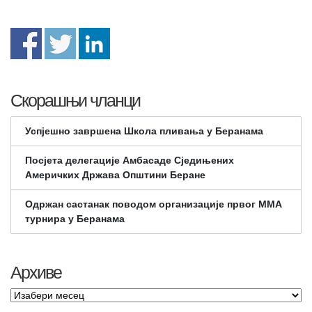
Скорашњи чланци
Успјешно завршена Школа пливања у Беранама
Посјета делегације Амбасаде Сједињених
Америчких Држава Општини Беране
Одржан састанак поводом организације првог ММА
турнира у Беранама
Архиве