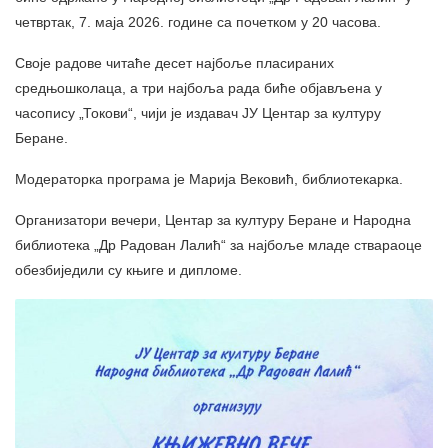
четвртак, 7. маја 2026. године са почетком у 20 часова.
Своје радове читаће десет најбоље пласираних
средњошколаца, а три најбоља рада биће објављена у
часопису „Токови“, чији је издавач ЈУ Центар за културу
Беране.
Модераторка програма је Марија Вековић, библиотекарка.
Организатори вечери, Центар за културу Беране и Народна
библиотека „Др Радован Лалић“ за најбоље младе ствараоце
обезбиједили су књиге и дипломе.