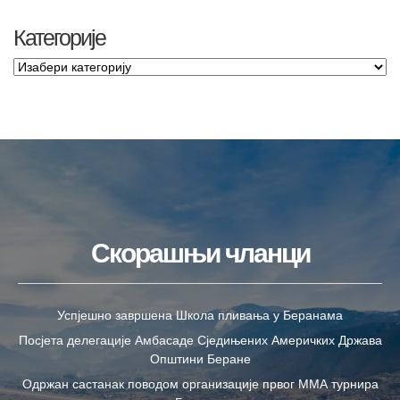
Категорије
Скорашњи чланци
Успјешно завршена Школа пливања у Беранама
Посјета делегације Амбасаде Сједињених Америчких Држава
Општини Беране
Одржан састанак поводом организације првог ММА турнира