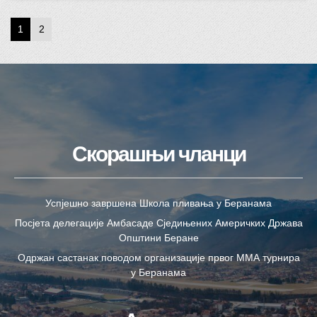
1
2
Скорашњи чланци
Успјешно завршена Школа пливања у Беранама
Посјета делегације Амбасаде Сједињених Америчких Држава
Општини Беране
Одржан састанак поводом организације првог ММА турнира
у Беранама