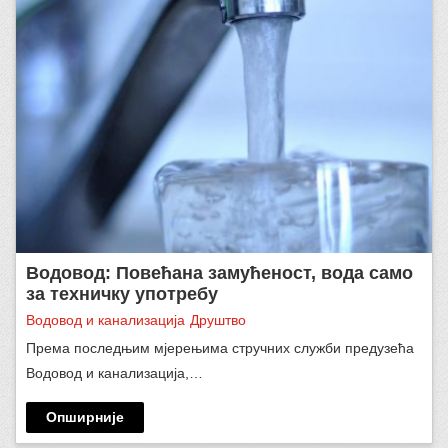
Водовод: Повећана замућеност, вода само
за техничку употребу
Водовод и канализација
Друштво
Према последњим мјерењима стручних служби предузећа
Водовод и канализација,…
Опширније