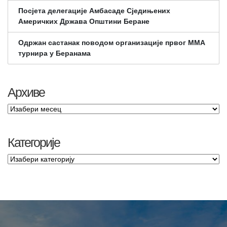
Посјета делегације Амбасаде Сједињених
Америчких Држава Општини Беране
Одржан састанак поводом организације првог ММА
турнира у Беранама
Архиве
Категорије