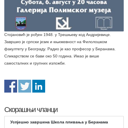
Стојановић је рођен 1948. у Трешњеву код Андријевице.
Завршио је српски језик и књижевност на Филолошком
факултету у Београду. Радио је као професор у Беранама.
Сликарством се бави око 50 година. Имао је више
самосталних и групних изложби.
Скорашњи чланци
Успјешно завршена Школа пливања у Беранама