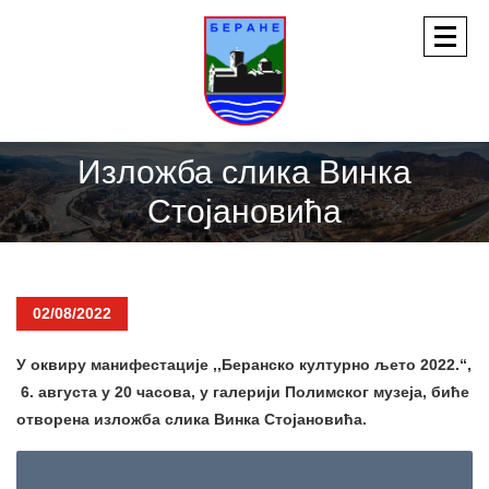
Изложба слика Винка
Стојановића
02/08/2022
У оквиру манифестације ,,Беранско културно љето 2022.“,
6. августа у 20 часова, у галерији Полимског музеја, биће
отворена изложба слика Винка Стојановића.