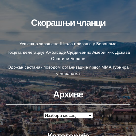
Скорашњи чланци
Успјешно завршена Школа пливања у Беранама
Посјета делегације Амбасаде Сједињених Америчких Држава
Општини Беране
Одржан састанак поводом организације првог ММА турнира
у Беранама
Архиве