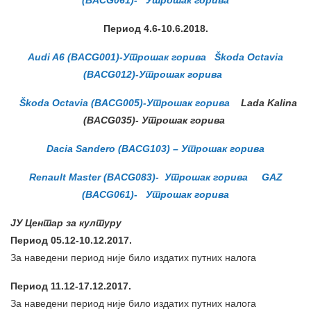
(BACG061)- Утрошак горива
Период 4.6-10.6.
2018.
Audi A6 (BACG001)-Утрошак горива
Škoda Octavia
(BACG012)-Утрошак горива
Škoda Octavia (BACG005)-Утрошак горива
Lada Kalina
(BACG035)- Утрошак горива
Dacia Sandero (BACG103) – Утрошак горива
Renault Master (BACG083)- Утрошак горива
GAZ
(BACG061)- Утрошак горива
ЈУ Центар за културу
Период 05.12-10.12.2017.
За наведени период није било издатих путних налога
Период 11.12-17.12.2017.
За наведени период није било издатих путних налога