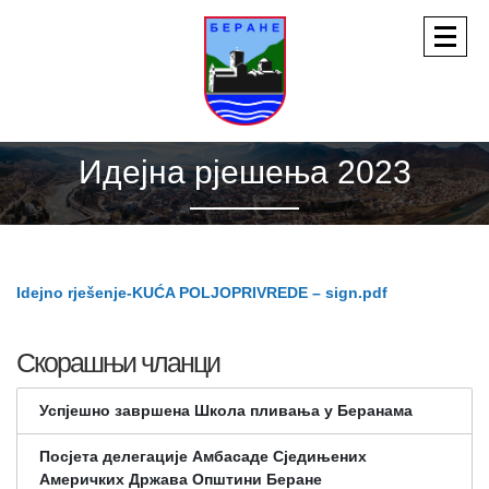
Идејна рјешења 2023
Idejno rješenje-KUĆA POLJOPRIVREDE – sign.pdf
Скорашњи чланци
Успјешно завршена Школа пливања у Беранама
Посјета делегације Амбасаде Сједињених
Америчких Држава Општини Беране