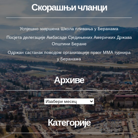
Скорашњи чланци
Успјешно завршена Школа пливања у Беранама
Посјета делегације Амбасаде Сједињених Америчких Држава
Општини Беране
Одржан састанак поводом организације првог ММА турнира
у Беранама
Архиве
Категорије