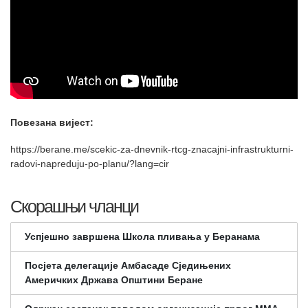
Повезана вијест:
https://berane.me/scekic-za-dnevnik-rtcg-znacajni-infrastrukturni-
radovi-napreduju-po-planu/?lang=cir
Скорашњи чланци
Успјешно завршена Школа пливања у Беранама
Посјета делегације Амбасаде Сједињених
Америчких Држава Општини Беране