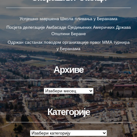
Успјешно завршена Школа пливања у Беранама
Посјета делегације Амбасаде Сједињених Америчких Држава
Општини Беране
Одржан састанак поводом организације првог ММА турнира
у Беранама
Архиве
Категорије