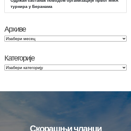
Одржан састанак поводом организације првог ММА
турнира у Беранама
Архиве
Категорије
Скорашњи чланци