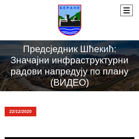
Предсједник Шћекић:
Значајни инфраструктурни
радови напредују по плану
(ВИДЕО)
22/12/2020