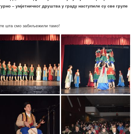
турно – умјетничког друштва у граду наступиле су све групе
јте шта смо забиљежили тамо!