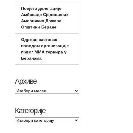
Посјета делегације
Амбасаде Сједињених
Америчких Држава
Општини Беране
Одржан састанак
поводом организације
првог ММА турнира у
Беранама
Архиве
Категорије