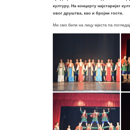
културу. На концерту најстаријег кул
овог друштва, као и бројни гости.
Ми смо били на лицу мјеста па погледа