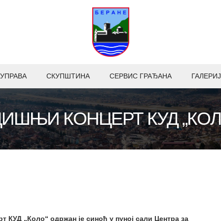
УПРАВА
СКУПШТИНА
СЕРВИС ГРАЂАНА
ГАЛЕРИЈ
ИШЊИ КОНЦЕРТ КУД „КОЛО
КУД „Коло“ одржан је синоћ у пуној сали Центра за