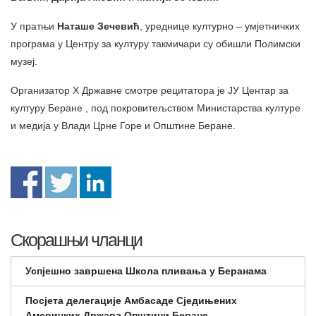
У пратњи
Наташе Зечевић
, уреднице културно – умјетничких
програма у Центру за културу такмичари су обишли Полимски
музеј.
Организатор X Државне смотре рецитатора је ЈУ Центар за
културу Беране , под покровитељством Министарства културе
и медија у Влади Црне Горе и Општине Беране.
Скорашњи чланци
Успјешно завршена Школа пливања у Беранама
Посјета делегације Амбасаде Сједињених
Америчких Држава Општини Беране