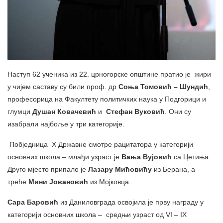
Наступ 62 ученика из 22. црногорске општине пратио је жири
у чијем саставу су били проф. др
Соња Томовић – Шундић
,
професорица на Факултету политичких наука у Подгорици и
глумци
Душан Ковачевић
и
Стефан Вуковић
. Они су
изабрали најбоље у три категорије.
Побједница X Државне смотре рацитатора у категорији
основних школа – млађи узраст је
Вања Вујовић
са Цетиња.
Друго мјесто припало је
Лазару Мићовићу
из Берана, а
треће
Мини Јовановић
из Мојковца.
Сара Баровић
из Даниловграда освојила је прву награду у
категорији основних школа – средњи узраст од VI – IX