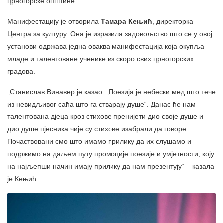
црногорске општине.
Манифестацију је отворила
Тамара Кењић
, директорка
Центра за културу. Она је изразила задовољство што се у овој
установи одржава једна оваква манифестација која окупља
младе и талентоване ученике из скоро свих црногорских
градова.
„Станислав Винавер је казао: „Поезија је небески мед што тече
из невидљивог саћа што га стварају душе“. Данас ће нам
талентована дјеца кроз стихове пренијети дио своје душе и
дио душе пјесника чије су стихове изабрали да говоре.
Почаствовани смо што имамо прилику да их слушамо и
подржимо на даљем путу промоције поезије и умјетности, коју
на најљепши начин имају прилику да нам презентују“ – казала
је Кењић.