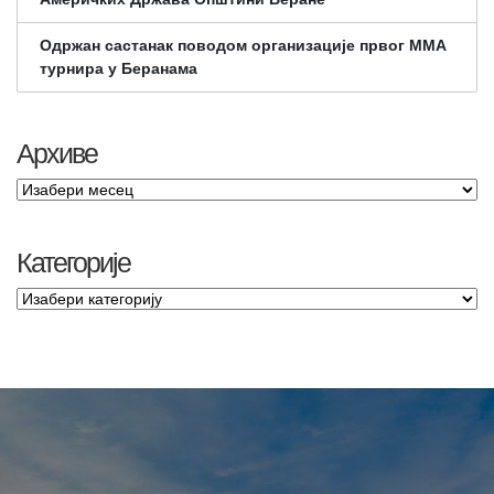
Одржан састанак поводом организације првог ММА
турнира у Беранама
Архиве
Категорије