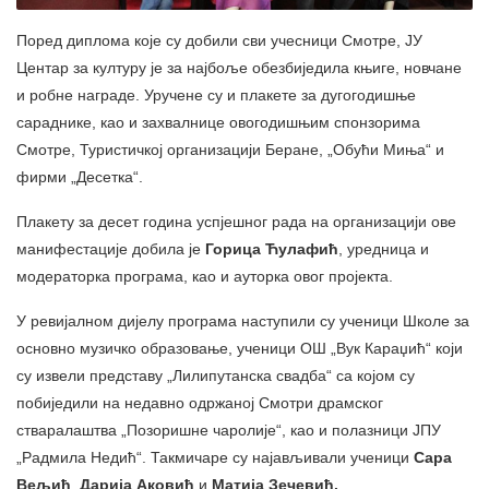
Поред диплома које су добили сви учесници Смотре, ЈУ
Центар за културу је за најбоље обезбиједила књиге, новчане
и робне награде. Уручене су и плакете за дугогодишње
сараднике, као и захвалнице овогодишњим спонзорима
Смотре, Туристичкој организацији Беране, „Обући Миња“ и
фирми „Десетка“.
Плакету за десет година успјешног рада на организацији ове
манифестације добила је
Горица Ћулафић
, уредница и
модераторка програма, као и ауторка овог пројекта.
У ревијалном дијелу програма наступили су ученици Школе за
основно музичко образовање, ученици ОШ „Вук Караџић“ који
су извели представу „Лилипутанска свадба“ са којом су
побиједили на недавно одржаној Смотри драмског
стваралаштва „Позоришне чаролије“, као и полазници ЈПУ
„Радмила Недић“. Такмичаре су најављивали ученици
Сара
Вељић
,
Дарија Аковић
и
Матија Зечевић.