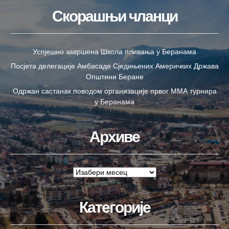
Скорашњи чланци
Успјешно завршена Школа пливања у Беранама
Посјета делегације Амбасаде Сједињених Америчких Држава
Општини Беране
Одржан састанак поводом организације првог ММА турнира
у Беранама
Архиве
Категорије