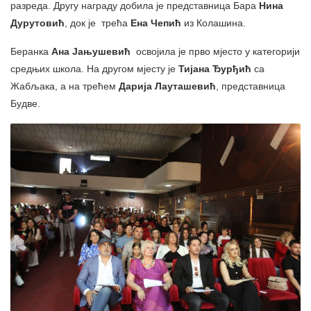
разреда. Другу награду добила је представница Бара
Нина
Дурутовић
, док је трећа
Ена Чепић
из Колашина.
Беранка
Ана Јањушевић
освојила је прво мјесто у категорији
средњих школа. На другом мјесту је
Тијана Ђурђић
са
Жабљака, а на трећем
Дарија
Лауташевић
, представница
Будве.