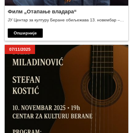
Филм „Отапање владара“
ЈУ Центар за културу Беране обиљежава 13. новембар –…
Опширније
07/11/2025