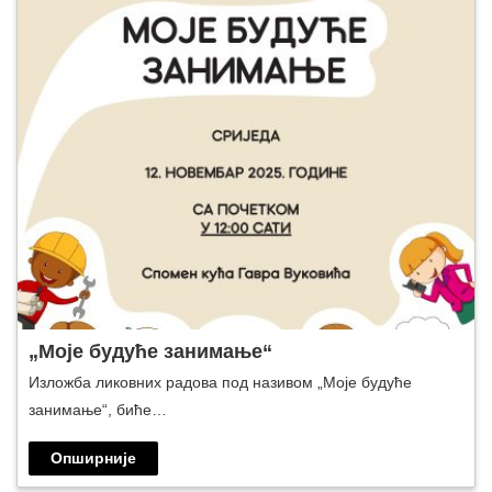
„Моје будуће занимање“
Изложба ликовних радова под називом „Моје будуће
занимање“, биће…
Опширније