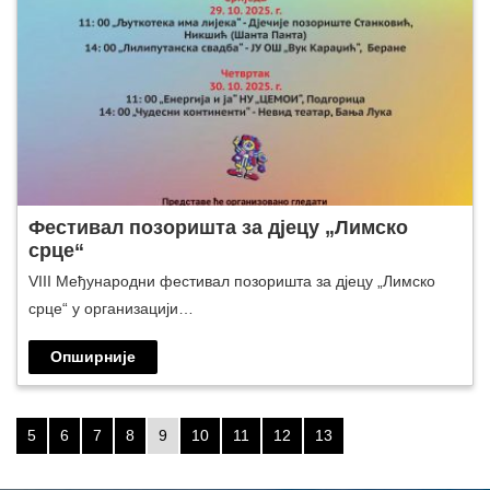
Фестивал позоришта за дјецу „Лимско
срце“
VIII Међународни фестивал позоришта за дјецу „Лимско
срце“ у организацији…
Опширније
5
6
7
8
9
10
11
12
13