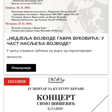
,,НЕДЈЕЉА ВОЈВОДЕ ГАВРА ВУКОВИЋА: У
ЧАСТ НАСЉЕЂА ВОЈВОДЕ“
У циљу очувања сјећања на једну од најзначајнијих
личности…
Опширније
12/11/2025