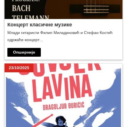
Концерт класичне музике
Млади гитаристи Филип Миладиновић и Стефан Костић
одржаће концерт…
Опширније
23/10/2025