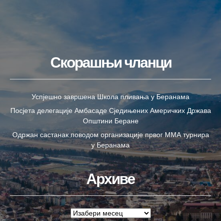
Скорашњи чланци
Успјешно завршена Школа пливања у Беранама
Посјета делегације Амбасаде Сједињених Америчких Држава
Општини Беране
Одржан састанак поводом организације првог ММА турнира
у Беранама
Архиве