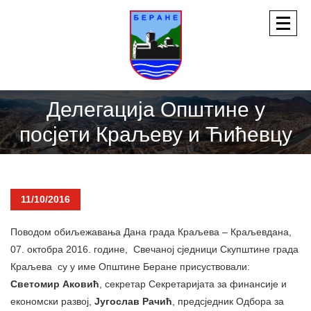
Делегација Општине у
посјети Краљеву и Ћићевцу
11/10/2016
Поводом обиљежавања Дана града Краљева – Краљевдана,
07. октобра 2016. године, Свечаној сједници Скупштине града
Краљева су у име Општине Беране присуствовали:
Светомир Аковић
, секретар Секретаријата за финансије и
економски развој,
Југослав Рачић
, предсједник Одбора за