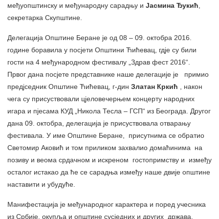
међуопштинску и међународну сарадњу и
Јасмина Ђукић
,
секретарка Скупштине.
Делегација Општине Беране је од 08 – 09. октобра 2016.
године боравила у посјети Општини Ћићевац, гдје су били
гости на 4 међународном фестивалу „Здрав фест 2016“.
Првог дана посјете представнике наше делегације је примио
предјседник Општине Ћићевац, г-дин
Златан Кркић
, након
чега су присуствовали цјеловечерњем концерту народних
игара и пјесама КУД „Никола Тесла – ГСП“ из Београда. Другог
дана 09. октобра, делегација је присуствовала отварању
фестивала. У име Општине Беране, присутнима се обратио
Светомир Аковић и том приликом захвалио домаћинима на
позиву и веома срдачном и искреном гостопримству и између
осталог истакао да ће се сарадња између наше двије општине
наставити и убудуће.
Манифестација је међународног карактера и поред учесника
из Србије, окупља и општине сусједних и других држава.