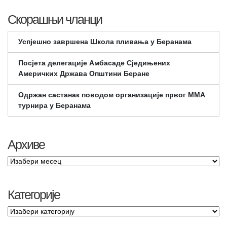
Скорашњи чланци
Успјешно завршена Школа пливања у Беранама
Посјета делегације Амбасаде Сједињених
Америчких Држава Општини Беране
Одржан састанак поводом организације првог ММА
турнира у Беранама
Архиве
Категорије