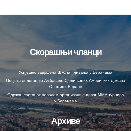
Скорашњи чланци
Успјешно завршена Школа пливања у Беранама
Посјета делегације Амбасаде Сједињених Америчких Држава
Општини Беране
Одржан састанак поводом организације првог ММА турнира
у Беранама
Архиве