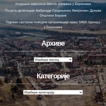
Успјешно завршена Школа пливања у Беранама
Посјета делегације Амбасаде Сједињених Америчких Држава
Општини Беране
Одржан састанак поводом организације првог ММА турнира
у Беранама
Архиве
Категорије