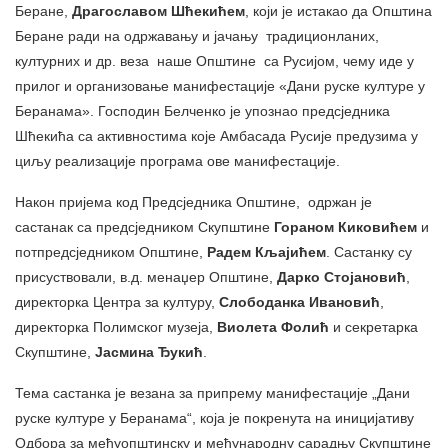
Беране,
Драгославом Шћекићем
, који је истакао да Општина
Беране ради на одржавању и јачању традиционланих,
културних и др. веза наше Општине са Русијом, чему иде у
прилог и организовање манифестације «Дани руске културе у
Беранама». Господин Белченко је упознао предсједника
Шћекића са активностима које Амбасада Русије предузима у
циљу реализације програма ове манифестације.
Након пријема код Предсједника Општине, одржан је
састанак са предсједником Скупштине
Гораном Киковићем
и
потпредсједником Општине,
Радем Кљајићем
. Састанку су
присуствовали, в.д. менаџер Општине,
Дарко Стојановић
,
директорка Центра за културу,
Слободанка Ивановић
,
директорка Полимског музеја,
Виолета Фолић
и секретарка
Скупштине,
Јасмина Ђукић
.
Тема састанка је везана за припрему манифестације „Дани
руске културе у Беранама“, која је покренута на иницијативу
Одбора за међуопштинску и међународну сарадњу Скупштине