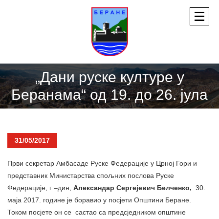
„Дани руске културе у
Беранама“ од 19. до 26. јула
31/05/2017
Први секретар Амбасаде Руске Федерације у Црној Гори и
представник Министарства спољних послова Руске
Федерације, г –дин,
Александар Сергејевич Белченко,
30.
маја 2017. године је боравио у посјети Општини Беране.
Током посјете он се састао са предсједником општине