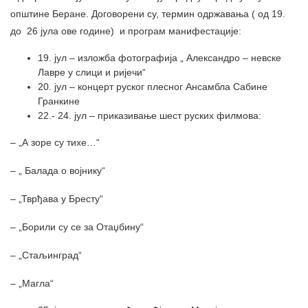
општине Беране. Договорени су, термин одржавања ( од 19.
до 26 јула ове године) и програм манифестације:
19. јул – изложба фотографија „ Александро – невске
Лавре у слици и ријечи“
20. јул – концерт руског плесног Ансамбла Сабине
Гранкине
22.- 24. јул – приказивање шест руских филмова:
– „А зоре су тихе…“
– „ Балада о војнику“
– „Тврђава у Бресту“
– „Борили су се за Отаџбину“
– „Стаљинград“
– „Магла“