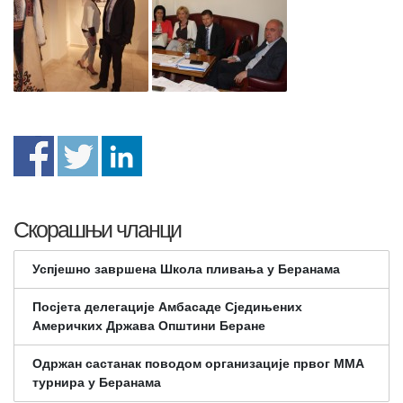
Скорашњи чланци
Успјешно завршена Школа пливања у Беранама
Посјета делегације Амбасаде Сједињених
Америчких Држава Општини Беране
Одржан састанак поводом организације првог ММА
турнира у Беранама