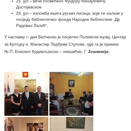
25. јул – вече посвећено Фјодору Михајловичу
Достојевском
26. јул – изложба књига руских писаца, које се налазе у
посједу библиотечког фонда Народне библиотеке „Др
Радован Лалић“.
У наставку г- дин Белченко је посјетио Полимски музеј, Центар
за Културу и Манастир Ђурђеве Ступове, гдје га је примио
Њ.П. Епископ будимљанско – никшићки, Г.
Јоаникије.