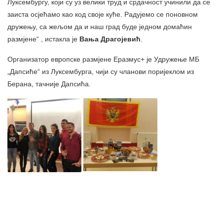
Луксембургу, који су уз велики труд и срдачност учинили да се
заиста осјећамо као код своје куће. Радујемо се поновном
дружењу, са жељом да и наш град буде једном домаћин
размјене“ , истакла је
Вања Драгојевић
.
Организатор европске размјене Еразмус+ је Удружење МБ
„Дапсиће“ из Луксембурга, чији су чланови поријеклом из
Берана, тачније Дапсића.