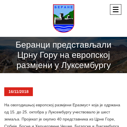
Беранци представљали
Црну Гору на европској
размјени у Луксембургу
16/11/2018
На овогодишњој европској размјени Еразмус+ која је одржана
од 15. до 25. октобра у Луксембургу учествовало је шест
земаља. Пројекат је окупио 40 представника из Црне Горе,
Србије, Босне и Херцеговине,Чешке, Бугарске и Луксембурга.