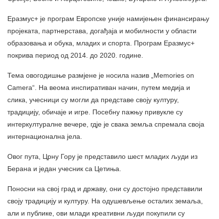
Еразмус+ је програм Европске уније намијењен финансирању
пројеката, партнерстава, догађаја и мобилности у области
образовања и обука, младих и спорта. Програм Еразмус+
покрива период од 2014. до 2020. године.
Тема овогодишње размјене је носила назив „Memories on
Camera“. На веома инспиративан начин, путем медија и
слика, учесници су могли да представе своју културу,
традицију, обичаје и игре. Посебну пажњу привукле су
интеркултуралне вечере, гдје је свака земља спремала своја
интернационална јела.
Овог пута, Црну Гору је представило шест младих људи из
Берана и један учесник са Цетиња.
Поносни на свој град и државу, они су достојно представили
своју традицију и културу. На одушевљење осталих земаља,
али и публике, ови млади креативни људи покупили су