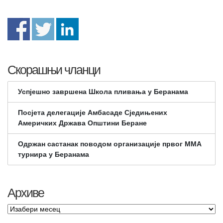
Скорашњи чланци
Успјешно завршена Школа пливања у Беранама
Посјета делегације Амбасаде Сједињених
Америчких Држава Општини Беране
Одржан састанак поводом организације првог ММА
турнира у Беранама
Архиве