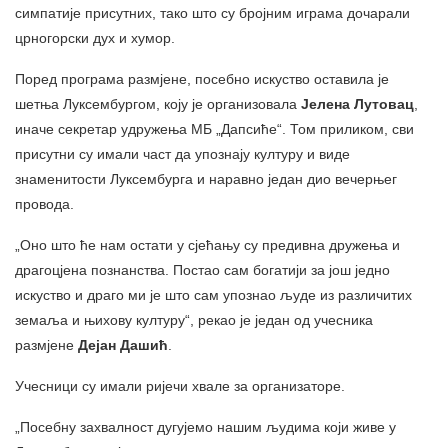
симпатије присутних, тако што су бројним играма дочарали
црногорски дух и хумор.
Поред програма размјене, посебно искуство оставила је
шетња Луксембургом, коју је организовала
Јелена Лутовац
,
иначе секретар удружења МБ „Дапсиће“. Том приликом, сви
присутни су имали част да упознају културу и виде
знаменитости Луксембурга и наравно један дио вечерњег
провода.
„Оно што ће нам остати у сјећању су предивна дружења и
драгоцјена познанства. Постао сам богатији за још једно
искуство и драго ми је што сам упознао људе из различитих
земаља и њихову културу“, рекао је један од учесника
размјене
Дејан Дашић
.
Учесници су имали ријечи хвале за организаторе.
„Посебну захвалност дугујемо нашим људима који живе у