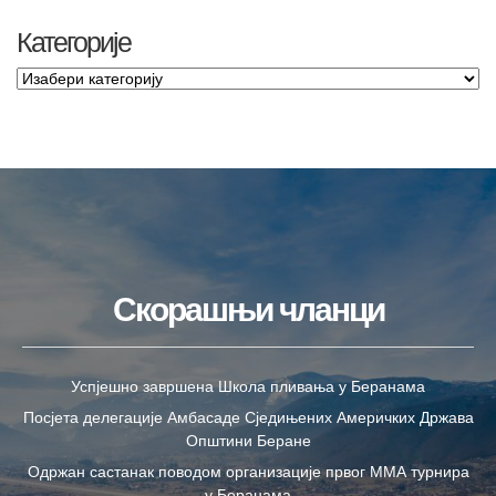
Категорије
Скорашњи чланци
Успјешно завршена Школа пливања у Беранама
Посјета делегације Амбасаде Сједињених Америчких Држава
Општини Беране
Одржан састанак поводом организације првог ММА турнира
у Беранама